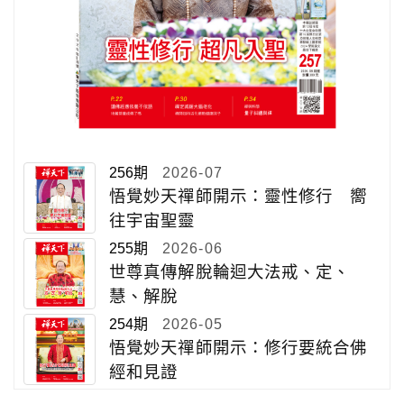
256期
2026-07
悟覺妙天禪師開示：靈性修行 嚮
往宇宙聖靈
255期
2026-06
世尊真傳解脫輪迴大法戒、定、
慧、解脫
254期
2026-05
悟覺妙天禪師開示：修行要統合佛
經和見證