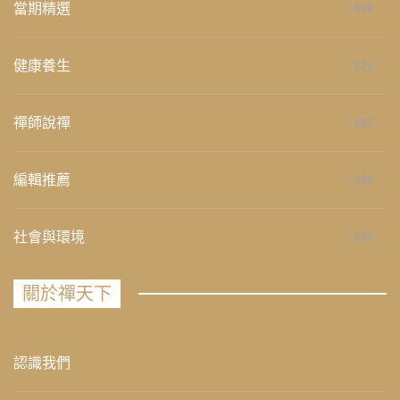
當期精選
658
健康養生
276
禪師說禪
267
編輯推薦
236
社會與環境
235
關於禪天下
認識我們