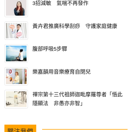
3招減敏 氣喘不再發作
黃卉君推廣科學刮痧 守護家庭健康
腹部呼吸5步驟
樂嘉韻用音樂療育自閉兒
禪宗第十三代祖師迦毗摩羅尊者「悟此
隱顯法 非愚亦非智」
關注我們