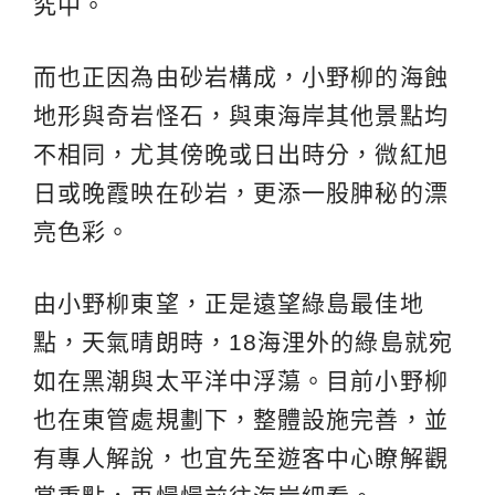
究中。
而也正因為由砂岩構成，小野柳的海蝕
地形與奇岩怪石，與東海岸其他景點均
不相同，尤其傍晚或日出時分，微紅旭
日或晚霞映在砂岩，更添一股胂秘的漂
亮色彩。
由小野柳東望，正是遠望綠島最佳地
點，天氣晴朗時，18海浬外的綠島就宛
如在黑潮與太平洋中浮蕩。目前小野柳
也在東管處規劃下，整體設施完善，並
有專人解說，也宜先至遊客中心瞭解觀