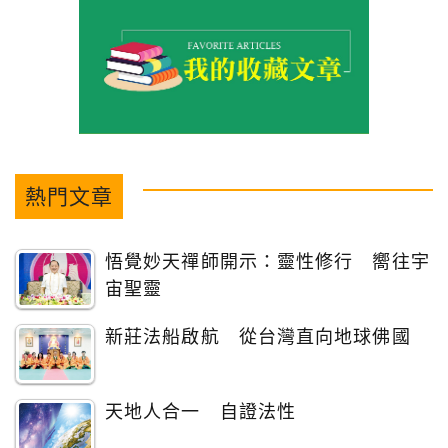
熱門文章
悟覺妙天禪師開示：靈性修行 嚮往宇
宙聖靈
新莊法船啟航 從台灣直向地球佛國
天地人合一 自證法性