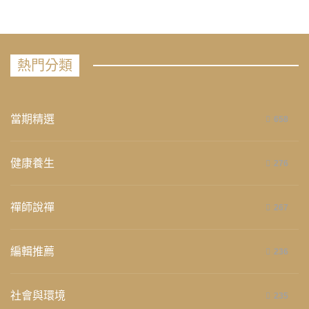
熱門分類
當期精選
658
健康養生
276
禪師說禪
267
編輯推薦
236
社會與環境
235