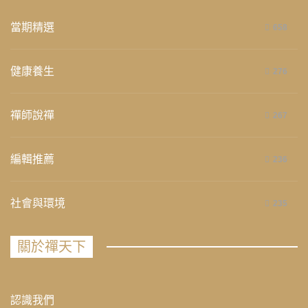
當期精選
658
健康養生
276
禪師說禪
267
編輯推薦
236
社會與環境
235
關於禪天下
認識我們