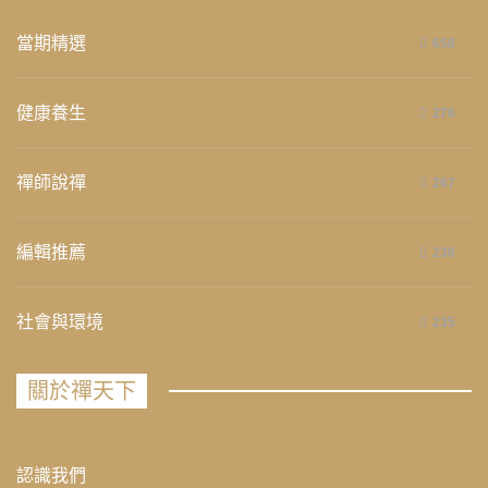
當期精選
658
健康養生
276
禪師說禪
267
編輯推薦
236
社會與環境
235
關於禪天下
認識我們