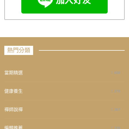
熱門分類
當期精選
658
健康養生
276
禪師說禪
267
編輯推薦
236