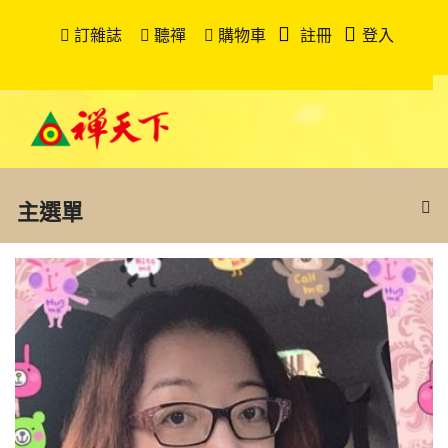
訂雜誌
聽禪
購物車
註冊
登入
主選單