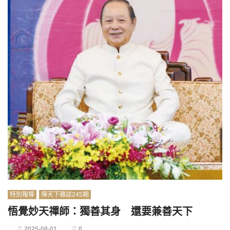
特別報導
禪天下雜誌245期
悟覺妙天禪師：獨善其身 還要兼善天下
2025-08-01
0