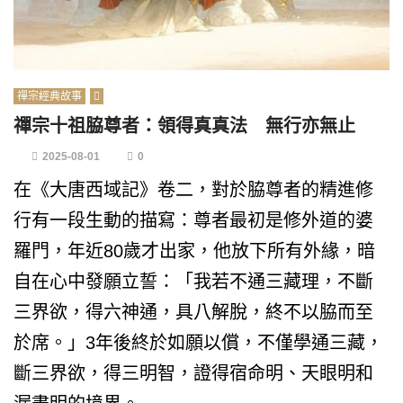
禪宗經典故事
禪宗十祖脇尊者：領得真真法 無行亦無止
2025-08-01
0
在《大唐西域記》卷二，對於脇尊者的精進修
行有一段生動的描寫：尊者最初是修外道的婆
羅門，年近80歲才出家，他放下所有外緣，暗
自在心中發願立誓：「我若不通三藏理，不斷
三界欲，得六神通，具八解脫，終不以脇而至
於席。」3年後終於如願以償，不僅學通三藏，
斷三界欲，得三明智，證得宿命明、天眼明和