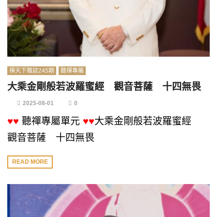
禪天下雜誌245期
聽禪專屬
大乘金剛般若波羅蜜經 觀音菩薩 十四無畏
2025-08-01
0
♥♥
聽禪專屬單元
♥♥
大乘金剛般若波羅蜜經
觀音菩薩 十四無畏
READ MORE