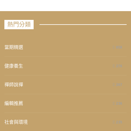
熱門分類
當期精選
658
健康養生
276
禪師說禪
267
編輯推薦
236
社會與環境
235