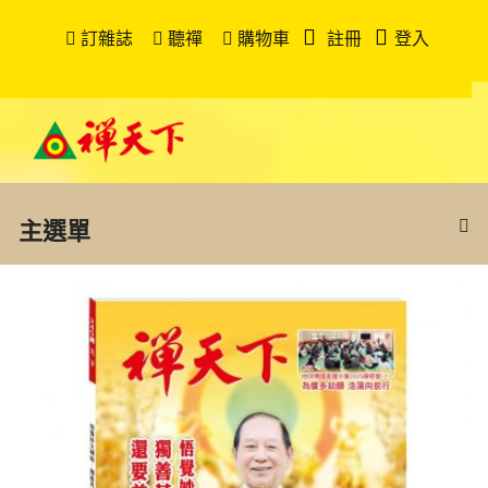
訂雜誌
聽禪
購物車
註冊
登入
主選單