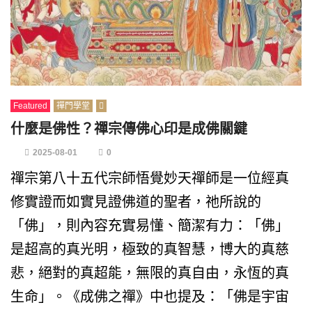
Featured
禪門學堂
什麼是佛性？禪宗傳佛心印是成佛關鍵
2025-08-01
0
禪宗第八十五代宗師悟覺妙天禪師是一位經真
修實證而如實見證佛道的聖者，祂所說的
「佛」，則內容充實易懂、簡潔有力：「佛」
是超高的真光明，極致的真智慧，博大的真慈
悲，絕對的真超能，無限的真自由，永恆的真
生命」。《成佛之禪》中也提及：「佛是宇宙