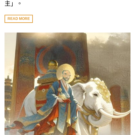
主」。
READ MORE