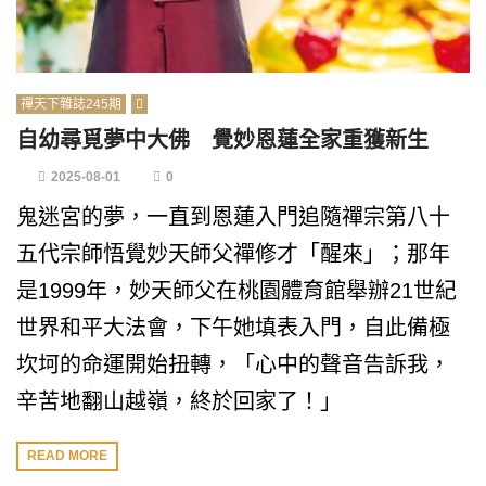
禪天下雜誌245期
自幼尋覓夢中大佛 覺妙恩蓮全家重獲新生
2025-08-01
0
鬼迷宮的夢，一直到恩蓮入門追隨禪宗第八十
五代宗師悟覺妙天師父禪修才「醒來」；那年
是1999年，妙天師父在桃園體育館舉辦21世紀
世界和平大法會，下午她填表入門，自此備極
坎坷的命運開始扭轉，「心中的聲音告訴我，
辛苦地翻山越嶺，終於回家了！」
READ MORE