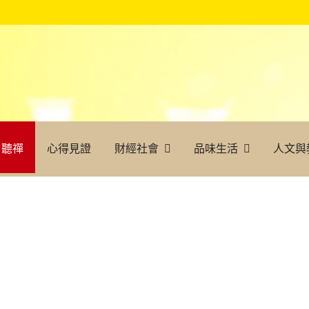
聽禪
心得見證
財經社會
品味生活
人文與