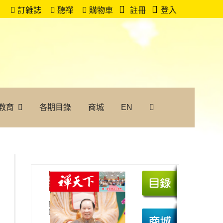
訂雜誌
聽禪
購物車
註冊
登入
教育
各期目錄
商城
EN