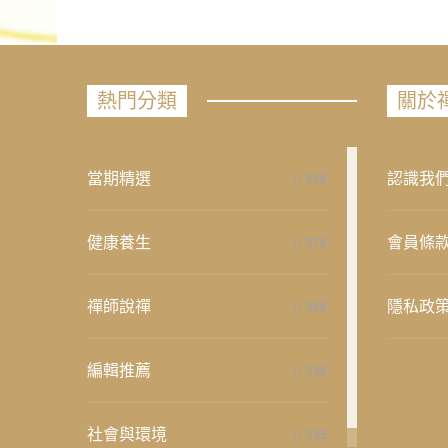
熱門分類
關於
當期精選
認識我
658
健康養生
會員條
276
禪師說禪
隱私政
268
編輯推薦
236
社會與環境
235