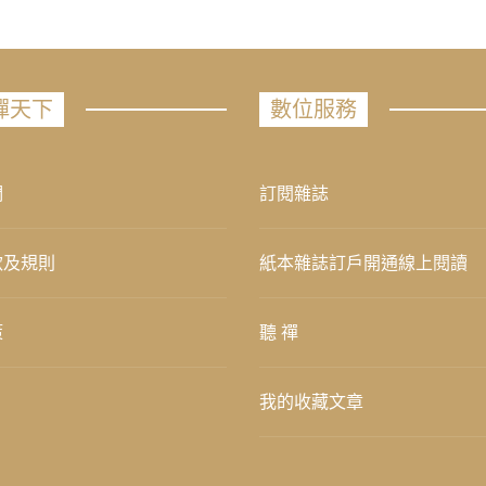
禪天下
數位服務
們
訂閱雜誌
款及規則
紙本雜誌訂戶開通線上閱讀
策
聽 禪
我的收藏文章