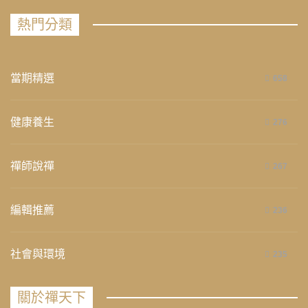
熱門分類
當期精選
658
健康養生
276
禪師說禪
267
編輯推薦
236
社會與環境
235
關於禪天下