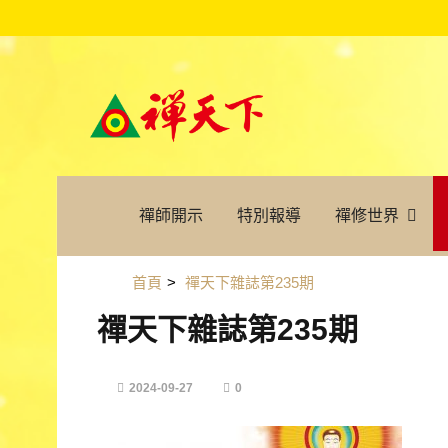
禪師開示
特別報導
禪修世界
首頁
>
禪天下雜誌第235期
禪天下雜誌第235期
2024-09-27
0