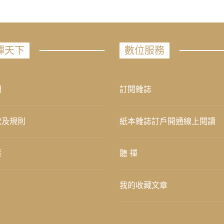
禪天下
數位服務
們
訂閱雜誌
款及規則
紙本雜誌訂戶開通線上閱讀
策
聽 禪
我的收藏文章