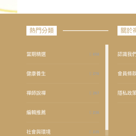
熱門分類
關於
當期精選
認識我
658
健康養生
會員條
276
禪師說禪
隱私政
267
編輯推薦
236
社會與環境
235