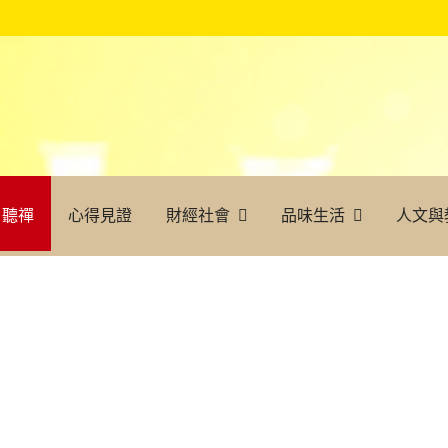
聽禪
心得見證
財經社會
品味生活
人文與