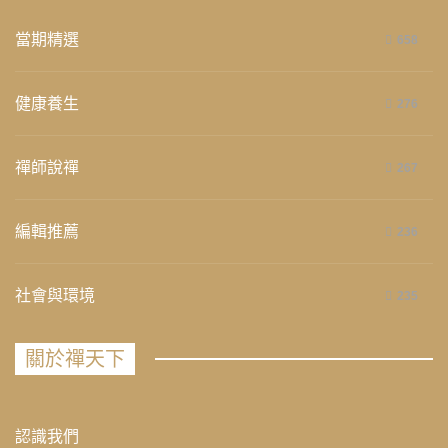
當期精選
658
健康養生
276
禪師說禪
267
編輯推薦
236
社會與環境
235
關於禪天下
認識我們