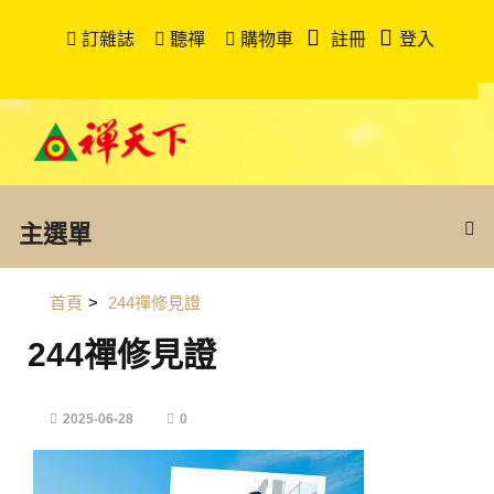
訂雜誌
聽禪
購物車
註冊
登入
主選單
首頁
>
244禪修見證
244禪修見證
2025-06-28
0