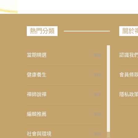
熱門分類
關於
當期精選
認識我
658
健康養生
會員條
276
禪師說禪
隱私政
267
編輯推薦
236
社會與環境
235