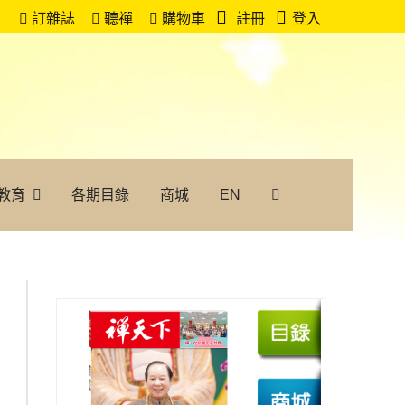
訂雜誌
聽禪
購物車
註冊
登入
教育
各期目錄
商城
EN