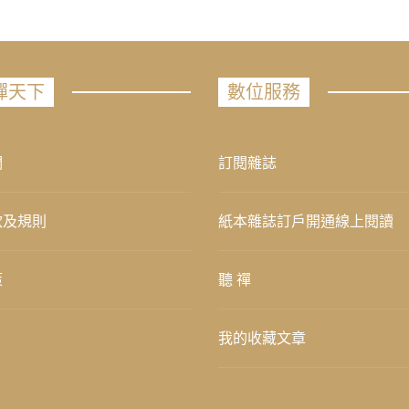
禪天下
數位服務
們
訂閱雜誌
款及規則
紙本雜誌訂戶開通線上閱讀
策
聽 禪
我的收藏文章