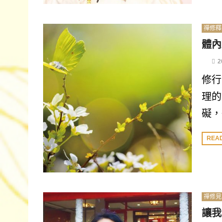
禪修釋
體內
2
修行
理的
礙，
REA
禪修見
讓我