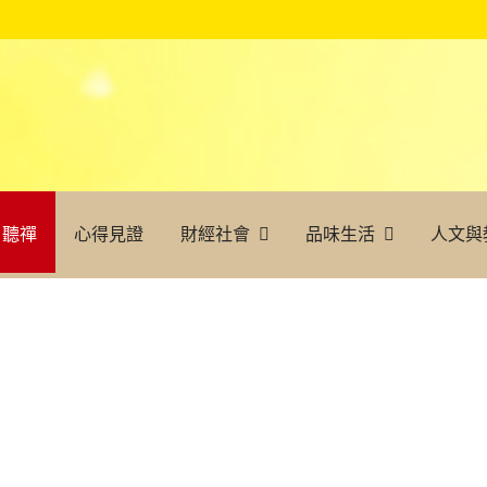
聽禪
心得見證
財經社會
品味生活
人文與