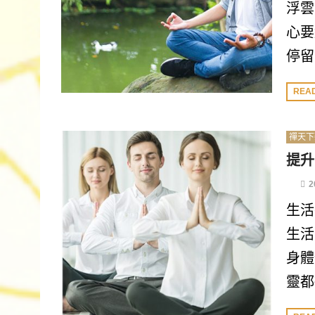
浮雲
心要
停留
REA
禪天下
提升
2
生活
生活
身體
靈都