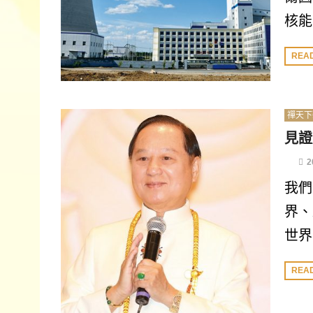
核能
REA
禪天下
見證
2
我們
界、
世界
REA