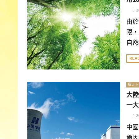
2
由於
限，
自然」
REA
禪天下
大陸
一大
2
中國
爾因