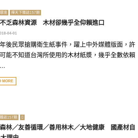
環境
禪天下雜誌157期
不乏森林資源 木材卻幾乎全仰賴進口
018-04-01
年後民眾搶購衛生紙事件，躍上中外媒體版面，許
可能不知道台灣所使用的木材紙漿，幾乎全數依賴
..
D MORE
雜誌157期
森林／友善循環／善用林木／大地健康 國產材自
0大理由