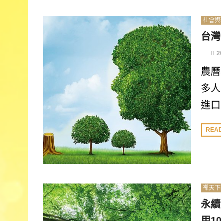
社會與
台灣
2
農曆
多人
進口.
REA
禪天下
永續
用1