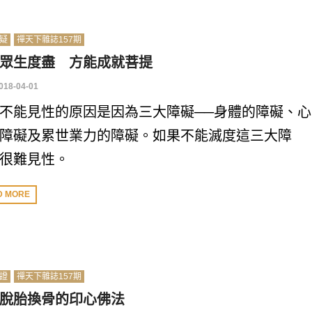
疑
禪天下雜誌157期
眾生度盡 方能成就菩提
018-04-01
不能見性的原因是因為三大障礙──身體的障礙、心
障礙及累世業力的障礙。如果不能滅度這三大障
很難見性。
D MORE
證
禪天下雜誌157期
脫胎換骨的印心佛法