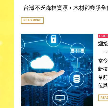
台灣不乏森林資源，木材卻幾乎全
READ MORE
Featur
迎接
2
當今
新技
業前
位與
REA