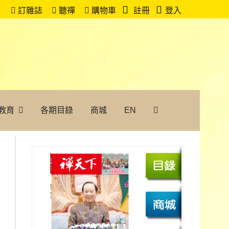
訂雜誌
聽禪
購物車
註冊
登入
教育
各期目錄
商城
EN