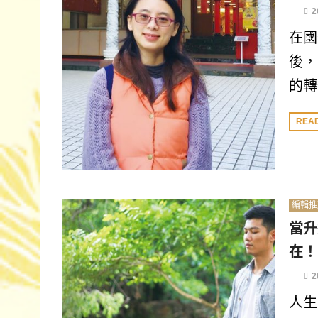
2
在國
後，
的轉
REA
編輯推
當升
在！
2
人生