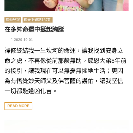
禪修見證
禪天下雜誌187期
在多舛命運中挺起胸膛
2020-10-01
禪修終結我一生坎坷的命運，讓我找到安身立
命之處，不再像從前那般無助。感恩大弟8年前
的接引，讓我現在可以無憂無懼地生活；更因
為有悟覺妙天師父及佛菩薩的護佑，讓我堅信
一切都能逢凶化吉。
READ MORE