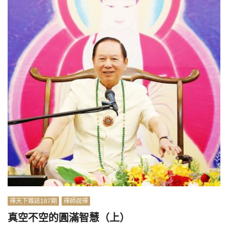
禪天下雜誌187期
禪師說禪
真空不空的圓滿智慧（上）