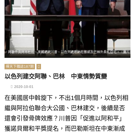
禪天下雜誌187期
以色列建交阿聯、巴林 中東情勢質變
2020-10-01
在美國居中斡旋下，不出1個月時間，以色列相
繼與阿拉伯聯合大公國、巴林建交，後續是否
還會引發骨牌效應？川普因「促進以阿和平」
獲諾貝爾和平獎提名，而巴勒斯坦在中東漸成