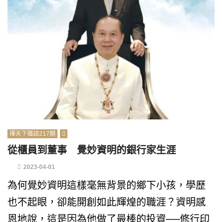
禪天下雜誌217期
從櫃員到董事 覺妙資明的銀行家生涯
2023-04-01
為何覺妙資明這樣毫無背景的鄉下小孩，學歷
也不起眼，卻能開創如此輝煌的職涯？資明感
恩地說，這是因為他做了最棒的投資──修行印