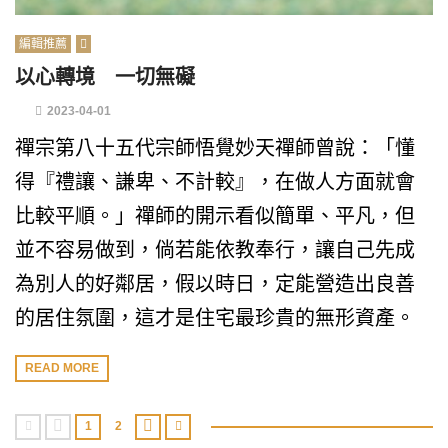
編輯推薦
以心轉境 一切無礙
2023-04-01
禪宗第八十五代宗師悟覺妙天禪師曾說：「懂
得『禮讓、謙卑、不計較』，在做人方面就會
比較平順。」禪師的開示看似簡單、平凡，但
並不容易做到，倘若能依教奉行，讓自己先成
為別人的好鄰居，假以時日，定能營造出良善
的居住氛圍，這才是住宅最珍貴的無形資產。
READ MORE
1
2