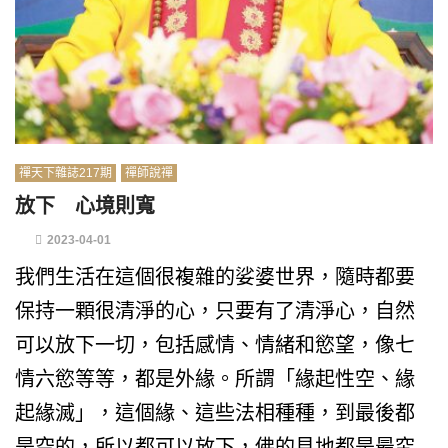
禪天下雜誌217期
禪師說禪
放下 心境則寬
2023-04-01
我們生活在這個很複雜的娑婆世界，隨時都要
保持一顆很清淨的心，只要有了清淨心，自然
可以放下一切，包括感情、情緒和慾望，像七
情六慾等等，都是外緣。所謂「緣起性空、緣
起緣滅」，這個緣、這些法相種種，到最後都
是空的，所以都可以放下，佛的見地都是最究