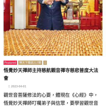
Featured
禪天下雜誌217期
悟覺妙天禪師主持慈航觀音禪寺慈悲普度大法
會
2023-04-01
觀世音菩薩修法的心要，體現在《心經》中，
悟覺妙天禪師叮囑弟子與信眾，要學習觀世音