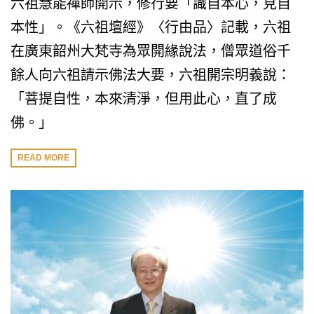
六祖慧能禪師開示，修行要「識自本心，見自
本性」。《六祖壇經》〈行由品〉記載，六祖
在廣東韶州大梵寺為眾開緣說法，僧眾道俗千
餘人向六祖請示佛法大要，六祖開宗明義說：
「菩提自性，本來清淨，但用此心，直了成
佛。」
READ MORE