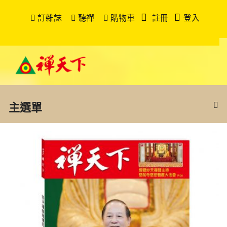
訂雜誌
聽禪
購物車
註冊
登入
主選單