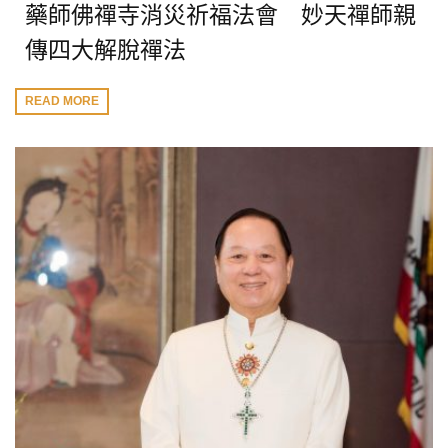
藥師佛禪寺消災祈福法會 妙天禪師親
傳四大解脫禪法
READ MORE