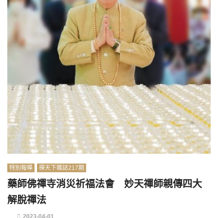
特別報導
禪天下雜誌217期
藥師佛禪寺消災祈福法會 妙天禪師親傳四大
解脫禪法
2023-04-01