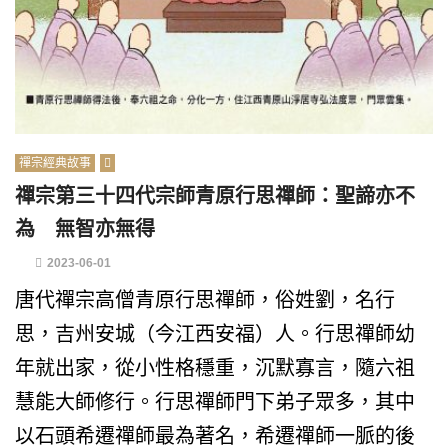
禪宗經典故事
禪宗第三十四代宗師青原行思禪師：聖諦亦不
為 無智亦無得
2023-06-01
唐代禪宗高僧青原行思禪師，俗姓劉，名行
思，吉州安城（今江西安福）人。行思禪師幼
年就出家，從小性格穩重，沉默寡言，隨六祖
慧能大師修行。行思禪師門下弟子眾多，其中
以石頭希遷禪師最為著名，希遷禪師一脈的後