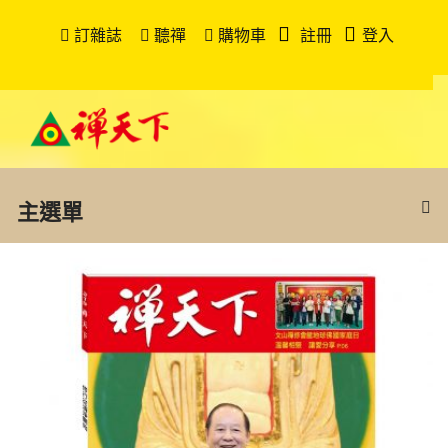
訂雜誌
聽禪
購物車
註冊
登入
主選單