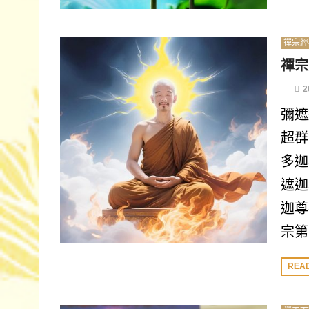
禪宗經
禪宗
2
彌遮
超群
多迦
遮迦
迦尊
宗第
REA