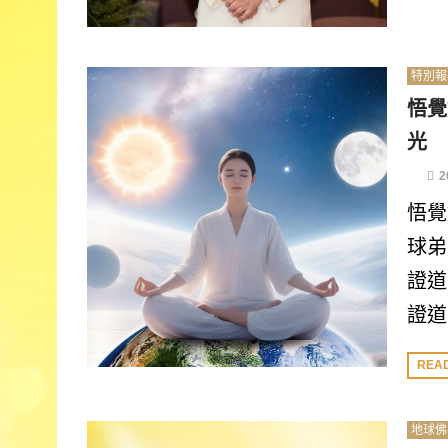
特別報
悟覺
光
2
悟覺
球弟
證道
證道
REA
地球佛