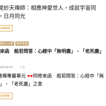
覺妙天禪師：相應神愛世人，成就宇宙同
，日月同光
D MORE
雜誌243期
聽禪專屬
來函 般若問答：心經中「無明盡」、「老死盡」
025-06-01
0
聽禪專屬單元
♥♥
同修來函 般若問答：心經中「無
」、「老死盡」之意
D MORE