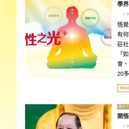
學界
2
悟覺
有何
莊社
「如
會、
20
REA
禪天下
開悟
2