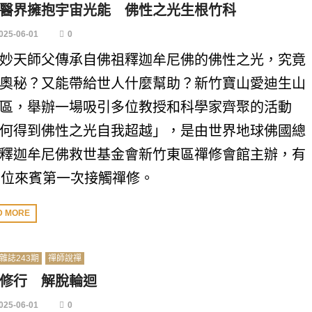
醫界擁抱宇宙光能 佛性之光生根竹科
025-06-01
0
妙天師父傳承自佛祖釋迦牟尼佛的佛性之光，究竟
奧秘？又能帶給世人什麼幫助？新竹寶山愛迪生山
區，舉辦一場吸引多位教授和科學家齊聚的活動
何得到佛性之光自我超越」，是由世界地球佛國總
釋迦牟尼佛救世基金會新竹東區禪修會館主辦，有
多位來賓第一次接觸禪修。
D MORE
雜誌243期
禪師說禪
修行 解脫輪迴
025-06-01
0