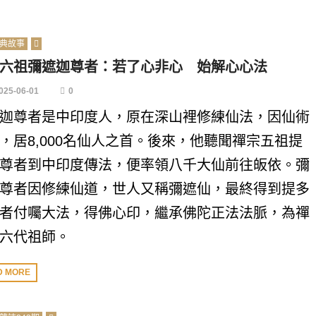
典故事
六祖彌遮迦尊者：若了心非心 始解心心法
025-06-01
0
迦尊者是中印度人，原在深山裡修練仙法，因仙術
，居8,000名仙人之首。後來，他聽聞禪宗五祖提
尊者到中印度傳法，便率領八千大仙前往皈依。彌
尊者因修練仙道，世人又稱彌遮仙，最終得到提多
者付囑大法，得佛心印，繼承佛陀正法法脈，為禪
六代祖師。
D MORE