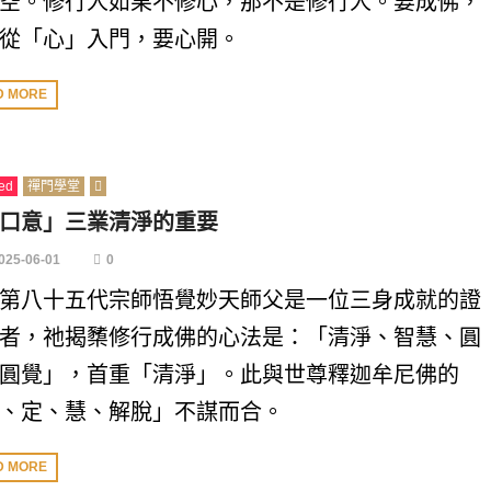
空。修行人如果不修心，那不是修行人。要成佛，
從「心」入門，要心開。
D MORE
ed
禪門學堂
口意」三業清淨的重要
025-06-01
0
第八十五代宗師悟覺妙天師父是一位三身成就的證
者，祂揭櫫修行成佛的心法是：「清淨、智慧、圓
圓覺」，首重「清淨」。此與世尊釋迦牟尼佛的
、定、慧、解脫」不謀而合。
D MORE