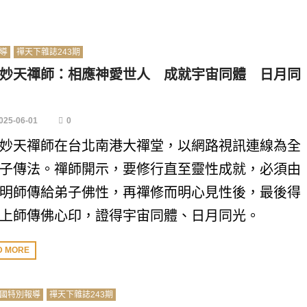
導
禪天下雜誌243期
妙天禪師：相應神愛世人 成就宇宙同體 日月同
025-06-01
0
妙天禪師在台北南港大禪堂，以網路視訊連線為全
子傳法。禪師開示，要修行直至靈性成就，必須由
明師傳給弟子佛性，再禪修而明心見性後，最後得
上師傳佛心印，證得宇宙同體、日月同光。
D MORE
國特別報導
禪天下雜誌243期