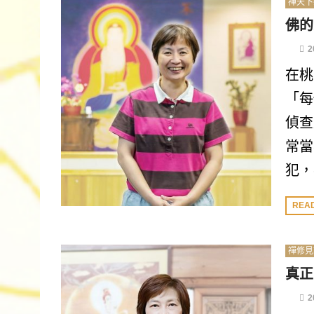
禪天下
佛的
2
在桃
「每
偵查
常當
犯，
REA
禪修見
真正
2