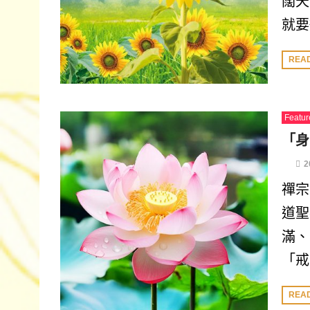
闊天
就要
REA
Featur
「身
2
禪宗
道聖
滿、
「戒
REA