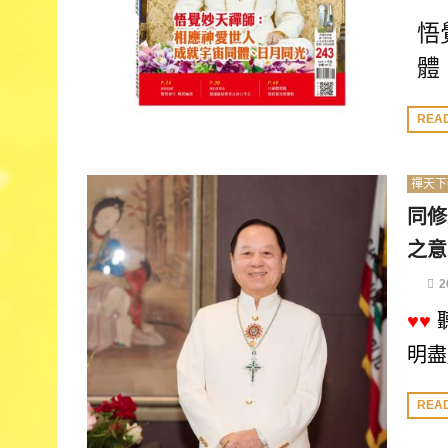
悟
體
REA
禪天下
同修
之意
2
♥♥
明盡
REA