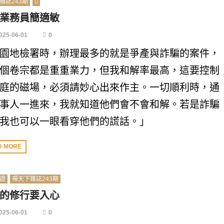
雜誌243期
業務員簡適敏
025-06-01
0
園地檢署時，辦理最多的就是爭產與詐騙的案件，
個卷宗都是重重業力，但我和解率最高，這要控制
庭的磁場，必須請妙心出來作主。一切順利時，通
事人一進來，我就知道他們會不會和解。若是詐騙
我也可以一眼看穿他們的謊話。」
D MORE
證
禪天下雜誌243期
的修行要入心
025-06-01
0