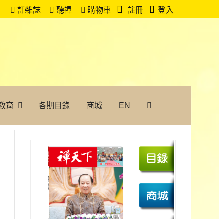
訂雜誌
聽禪
購物車
註冊
登入
教育
各期目錄
商城
EN