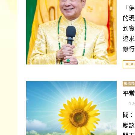
「佛
的現
到實
追求
修行
REA
禪修釋
平常
2
問：
應該