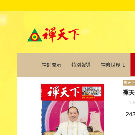
禪師開示
特別報導
禪修世界
禪天下
禪天
2
2