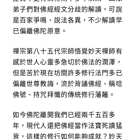
弟子們對佛經經文分歧的解讀，可說
是百家爭鳴、說法各異，不少解讀早
已偏離佛陀原意。
禪宗第八十五代宗師悟覺妙天禪師有
感於世人心靈多急切於佛法的潤澤，
但是苦於現在坊間許多修行法門多已
偏離世尊教誨，流於背誦佛經、稱唸
佛號、持咒拜懺的傳統修行藩籬。
如今佛陀離開我們已經兩千五百多
年，現代人還把佛經當作法寶死讀猛
背，這樣的修行如何能夠成就？妙天