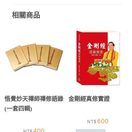
相關商品
悟覺妙天禪師禪修語錄
金剛經真修實證
(一套四輯)
600
NT$
400
NT$