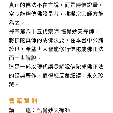
真正的佛法不在言說，而是傳佛證量，
當今能夠傳佛證量者，唯禪宗宗師方能
為之。
禪宗第八十五代宗師 悟覺妙天禪師，
將佛陀真傳的成佛法要，在本書中公諸
於世，希望世人皆能修行佛陀成佛正法
而一世解脫。
這是一部以現代語彙解說佛陀成佛正法
的經典著作，值得您反覆細讀，永久珍
藏。
書 籍 資 料
講 述：悟覺妙天禪師