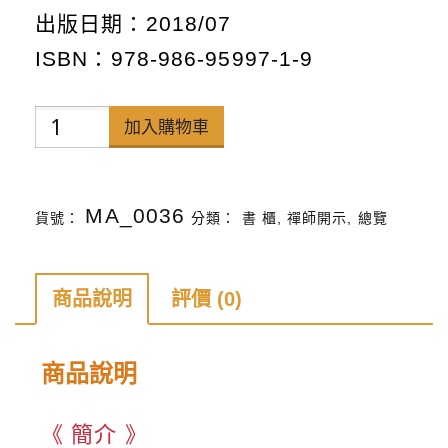
出版日期：2018/07
ISBN：978-986-95997-1-9
佛
加入購物車
陀
成
MA_0036
貨號：
分類：
書 櫃
,
禪師開示
,
總覽
佛
正
法
商品說明
評價 (0)
與
超
商品說明
生
命
《 簡介 》