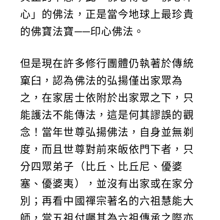
心」的佛法，正是當今地球上最珍貴
的佛寶法寶──印心佛法。
但是現在許多修行團體仍執著於傳統
窠臼，認為佛法的弘揚僅出家眾為
之，在家居士依附於出家眾之下，只
能護法不能傳法，這是何其謬誤的觀
念！當年世尊弘揚佛法，自身並無剃
度，而且世尊對前來皈依門下者，只
分四眾弟子（比丘、比丘尼、優婆
塞、優婆夷），並沒有出家或在家分
別；再看中國禪宗著名的六祖慧能大
師，當五祖付囑其為六祖傳承之際亦