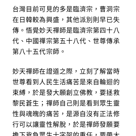
台灣目前可見的多是臨濟宗，曹洞宗
在日韓較為興盛，其他派別則早已失
傳。悟覺妙天禪師是臨濟宗第四十八
代、中國禪宗第五十八代、世尊傳承
第八十五代宗師。
妙天禪師在證道之際，立刻了解當時
世尊看到人民生活痛苦是來自輪迴的
束縛，於是發大願創立佛教，要拯救
黎民蒼生；禪師自己則是看到眾生靈
性與魂魄的痛苦，是源自沒有正法修
行可以讓靈性解脫，於是禪師發願要
擔下背負眾生十字架的重任，要帶大