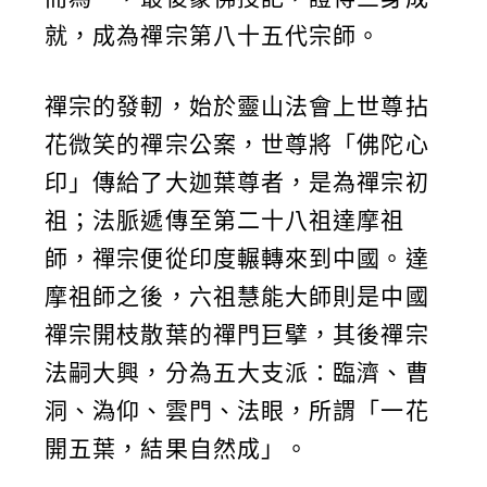
就，成為禪宗第八十五代宗師。
禪宗的發軔，始於靈山法會上世尊拈
花微笑的禪宗公案，世尊將「佛陀心
印」傳給了大迦葉尊者，是為禪宗初
祖；法脈遞傳至第二十八祖達摩祖
師，禪宗便從印度輾轉來到中國。達
摩祖師之後，六祖慧能大師則是中國
禪宗開枝散葉的禪門巨擘，其後禪宗
法嗣大興，分為五大支派：臨濟、曹
洞、溈仰、雲門、法眼，所謂「一花
開五葉，結果自然成」。