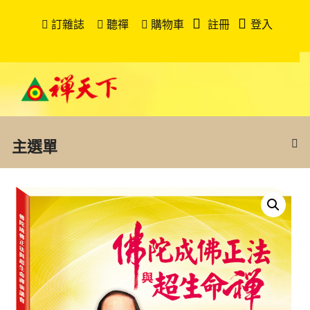
訂雜誌
聽禪
購物車
註冊
登入
主選單