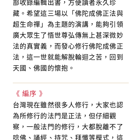
部收錄編輯出書，方便讀者永久珍
藏。希望這三場以「佛陀成佛正法與
超生命禪」為主題的演講，能夠引領
廣大眾生了悟世尊弘傳無上甚深微妙
法的真實義，而發心修行佛陀成佛正
法，這一世就能解脫輪迴之苦，回到
天國、佛國的懷抱。
《 編序 》
台灣現在雖然很多人修行，大家也認
為所修行的法門是正法，但仔細觀
察，一般法門的修行，大都脫離不了
唸佛、誦經、持咒、拜懺等模式，這