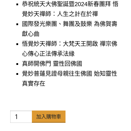
恭祝統天大佛聖誕暨2024新春團拜 悟
覺妙天禪師：人生之計在於禪
國際發光樂團、舞團及鼓樂 為佛賀壽
獻心曲
悟覺妙天禪師：大梵天王開啟 禪宗佛
心傳心正法傳承法緣
真師開佛門 靈性回佛國
覺妙普蓮見證母親往生佛國 始知靈性
真實存在
禪
加入購物車
天