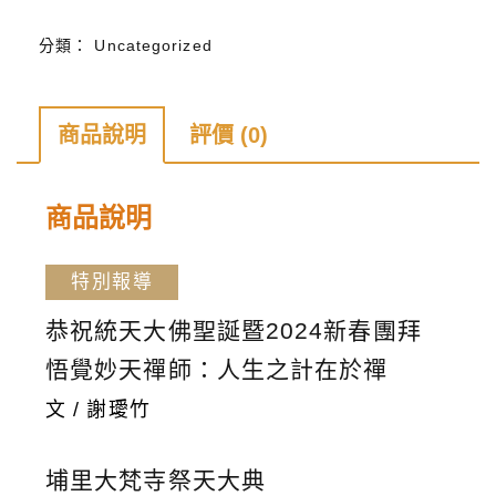
下
分類：
Uncategorized
雜
誌
第
商品說明
評價 (0)
228
期
商品說明
數
量
特別報導
恭祝統天大佛聖誕暨2024新春團拜
悟覺妙天禪師：人生之計在於禪
文 / 謝璦竹
埔里大梵寺祭天大典