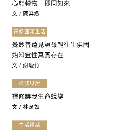
心能轉物 即同如來
文 / 陳羿緻
禪修圓滿生活
覺妙普蓮見證母親往生佛國
始知靈性真實存在
文 / 謝璦竹
禪修見證
禪修讓我生命蛻變
文 / 林育如
生活禪話