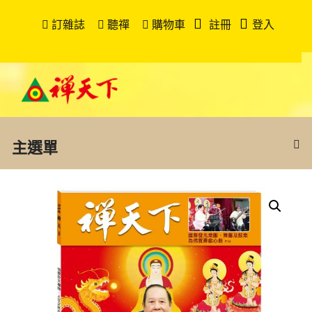
訂雜誌
聽禪
購物車
註冊
登入
主選單