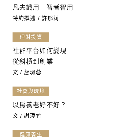
凡夫識用 智者智用
特約撰述 / 許郁莉
理財投資
社群平台如何變現
從斜槓到創業
文 / 詹珮蓉
社會與環境
以房養老好不好？
文 / 謝璦竹
健康養生