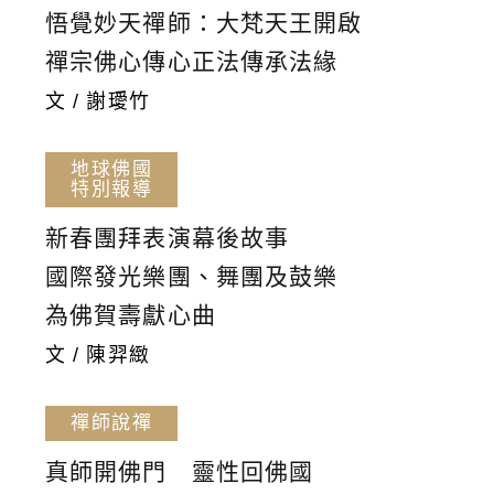
悟覺妙天禪師：大梵天王開啟
禪宗佛心傳心正法傳承法緣
文 / 謝璦竹
地球佛國
特別報導
新春團拜表演幕後故事
國際發光樂團、舞團及鼓樂
為佛賀壽獻心曲
文 / 陳羿緻
禪師說禪
真師開佛門 靈性回佛國