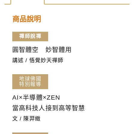
248
期
商品說明
數
量
禪師說禪
圓智體空 妙智體用
講述 / 悟覺妙天禪師
地球佛國
特別報導
AI×半導體×ZEN
當高科技人接到高等智慧
文 / 陳羿緻