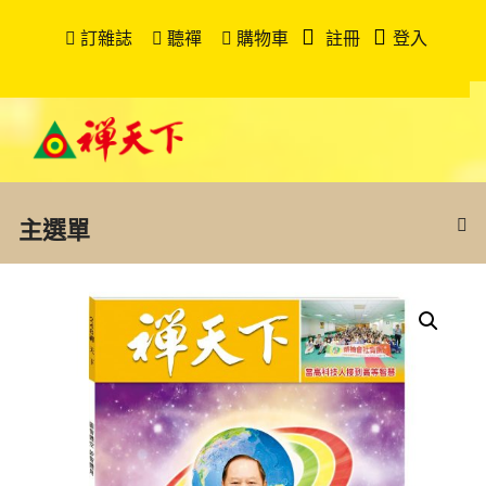
訂雜誌
聽禪
購物車
註冊
登入
主選單