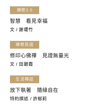
禪修2.0
智慧 看見幸福
文 / 謝璦竹
禪修見證
修印心佛禪 見證無量光
文 / 田碧霞
生活禪話
放下執著 隨緣自在
特約撰述 / 許郁莉