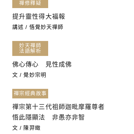
禪修釋疑
提升靈性得大福報
講述 / 悟覺妙天禪師
妙天禪師
法語解析
佛心傳心 見性成佛
文 / 覺妙宗明
禪宗經典故事
禪宗第十三代祖師迦毗摩羅尊者
悟此隱顯法 非愚亦非智
文 / 陳羿緻