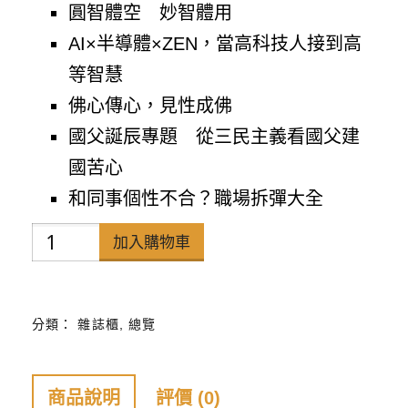
圓智體空 妙智體用
AI×半導體×ZEN，當高科技人接到高
等智慧
佛心傳心，見性成佛
國父誕辰專題 從三民主義看國父建
國苦心
和同事個性不合？職場拆彈大全
禪
加入購物車
天
下
分類：
雜誌櫃
,
總覽
雜
誌
第
商品說明
評價 (0)