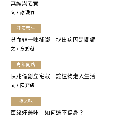
真誠與老實
文 / 謝璦竹
健康養生
貧血非一味補鐵 找出病因是關鍵
文 / 章碧薇
青年開路
陳兆倫創立宅栽 讓植物走入生活
文 / 陳羿緻
禪之味
蜜餞好美味 如何選不傷身？