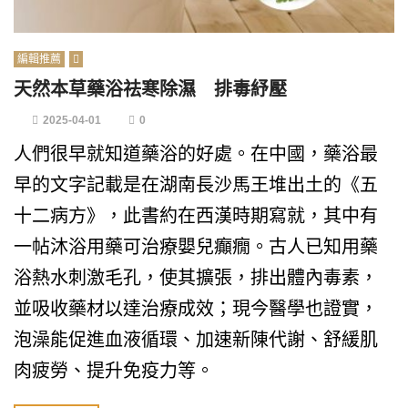
編輯推薦
天然本草藥浴祛寒除濕 排毒紓壓
2025-04-01
0
人們很早就知道藥浴的好處。在中國，藥浴最
早的文字記載是在湖南長沙馬王堆出土的《五
十二病方》，此書約在西漢時期寫就，其中有
一帖沐浴用藥可治療嬰兒癲癇。古人已知用藥
浴熱水刺激毛孔，使其擴張，排出體內毒素，
並吸收藥材以達治療成效；現今醫學也證實，
泡澡能促進血液循環、加速新陳代謝、舒緩肌
肉疲勞、提升免疫力等。