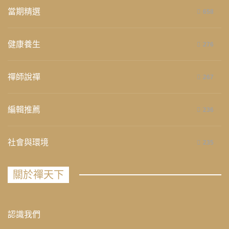
當期精選
658
健康養生
276
禪師說禪
267
編輯推薦
236
社會與環境
235
關於禪天下
認識我們