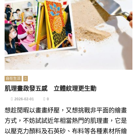
自在生活
肌理畫啟發五感 立體紋理更生動
2026-02-01
0
想趁閒暇以畫畫紓壓，又想挑戰非平面的繪畫
方式，不妨試試近年相當熱門的肌理畫，它是
以壓克力顏料及石英砂、布料等各種素材所繪