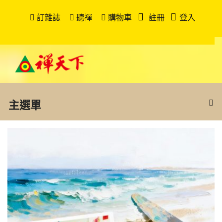
訂雜誌
聽禪
購物車
註冊
登入
主選單