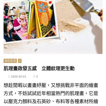
自在生活
肌理畫啟發五感 立體紋理更生動
2026-02-01
0
想趁閒暇以畫畫紓壓，又想挑戰非平面的繪畫
方式，不妨試試近年相當熱門的肌理畫，它是
以壓克力顏料及石英砂、布料等各種素材所繪