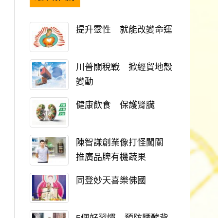
提升靈性 就能改變命運
川普關稅戰 掀經貿地殼
變動
健康飲食 保護腎臟
陳智謙創業像打怪闖關
推廣品牌有機蔬果
同登妙天喜樂佛國