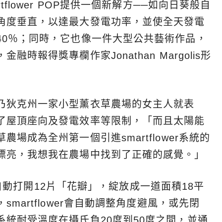
flower POP提供一個新解方──如向日葵般自
角度垂直，以達最大發電功率，並使全天發電
40％；同時，它也像一件大型公共藝術作品，
報得獎專欄作家Jonathan Margolis形
乃狄克州一家小型薰衣草農場的女主人就表
了屋頂座向及發電效率等限制，「而且太陽能
場成為全州第一個引進smartflower系統的
漂亮，我想我在農場中找到了正確的感覺。」
醒，自動打開12片「花瓣」，綻放成一道面積18平
martflower會自動調整角度避風，或先閉
統耐受溫度在攝氏負20度到50度之間，並通