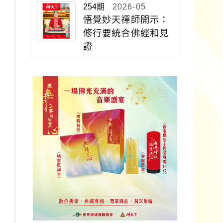
254期
2026-05
悟覺妙天禪師開示：
修行要統合佛經和見
證