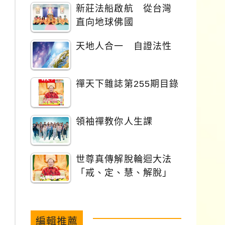
新莊法船啟航 從台灣
直向地球佛國
天地人合一 自證法性
禪天下雜誌第255期目錄
領袖禪教你人生課
世尊真傳解脫輪迴大法
「戒、定、慧、解脫」
編輯推薦