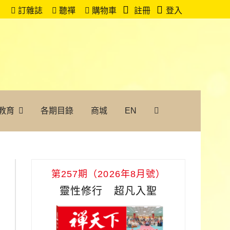
訂雜誌
聽禪
購物車
註冊
登入
教育
各期目錄
商城
EN
第257期（2026年8月號）
靈性修行 超凡入聖