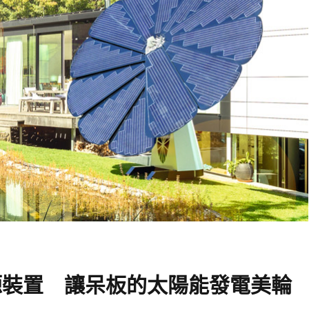
瓣能源裝置 讓呆板的太陽能發電美輪