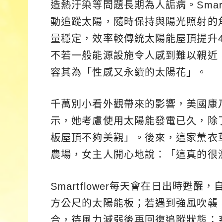
造熱汙染等問題長期為人詬病。Smart
動追蹤太陽，隨時保持與陽光照射的
量穩定，效率較傳統太陽能屋頂提升
不若一般能源設施令人感到難以親近，金融時
容其為「性感又永續的太陽花」。
千萬別小看外觀帶來的影響，美國康
示，她考慮使用太陽能發電已久，除
板屋頂不夠美觀」。後來，這家薰衣草農
農場，女主人開心地說：「這真的很
Smartflower每天會在日出時甦
方公尺的太陽能板；若遇到強風吹襲，s
合，待風力減弱後再回復追蹤狀態；系