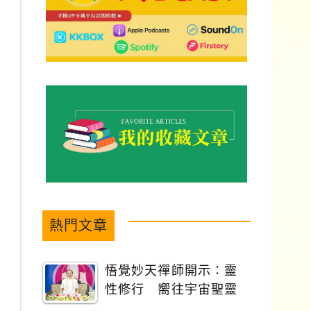
熱門文章
悟覺妙天禪師開示：靈
性修行 嚮往宇宙聖靈