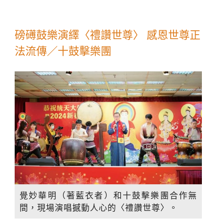
磅礡鼓樂演繹〈禮讚世尊〉 感恩世尊正
法流傳／十鼓擊樂團
覺妙華明（著藍衣者）和十鼓擊樂團合作無
間，現場演唱撼動人心的〈禮讚世尊〉。