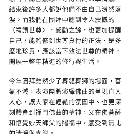
結束後許多人都說他們不由自己潸然落
淚。而我們在團拜中聽到令人震撼的
〈禮讚世尊〉，感動之餘，也更加提醒
自己，能夠修到世尊真傳的正法、是多
麼地珍貴，應該當下效法世尊的精神，
開展一整年精進的修行與生活。
今年團拜雖然少了舞龍舞獅的場面，喜
氣不減，表演團體演繹佛曲的呈現直入
人心，讓大家在輕鬆的氛圍中、也更深
刻體會到禪門佛曲的精神，又在佛菩薩
和悟覺妙天師父的賜福中，感受到無比
的清淨與喜樂。