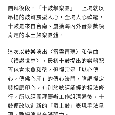
團拜後段，「十鼓擊樂團」一上場就以
昂揚的鼓聲震撼人心，全場人心歡躍，
十鼓是來自台南、屢獲海內外音樂獎項
肯定的本土鼓樂團體。
這次以鼓樂演出〈雷霆再現〉和佛曲
〈禮讚世尊〉，最初十鼓提出的樂器配
置包含木魚和罄，但禪宗是「以心傳
心，傳佛心印」的傳心法門，強調禪定
與相應印心，有別於唸經誦經的相法修
行，所以經團拜籌辦工作組溝通後，十
鼓便改以創新的「爵士鼓」表現手法呈
現，整場演出充滿張力。