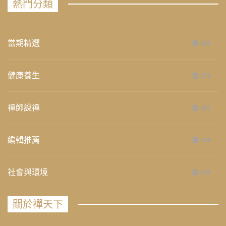
熱門分類
當期精選
658
健康養生
276
禪師說禪
267
編輯推薦
236
社會與環境
235
關於禪天下