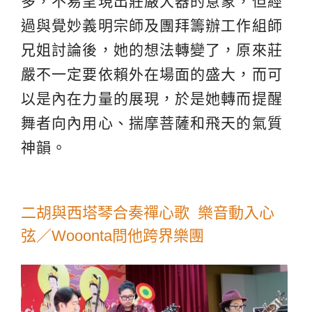
多，不易呈現出莊嚴大器的意象，但經
過與覺妙義明宗師及團拜籌辦工作組師
兄姐討論後，她的想法轉變了，原來莊
嚴不一定要依賴外在場面的盛大，而可
以是內在力量的展現，於是她轉而提醒
舞者向內用心、揣摩菩薩和飛天的氣質
神韻。
二胡與西塔琴合奏禪心歌 樂音動入心
弦／Wooonta問他跨界樂團