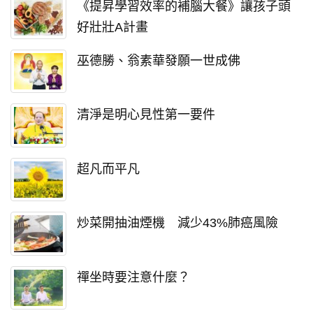
《提昇學習效率的補腦大餐》讓孩子頭
好壯壯A計畫
巫德勝、翁素華發願一世成佛
清淨是明心見性第一要件
超凡而平凡
炒菜開抽油煙機 減少43%肺癌風險
禪坐時要注意什麼？