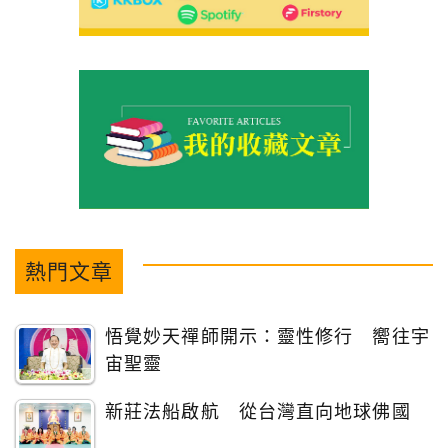
熱門文章
悟覺妙天禪師開示：靈性修行 嚮往宇
宙聖靈
新莊法船啟航 從台灣直向地球佛國