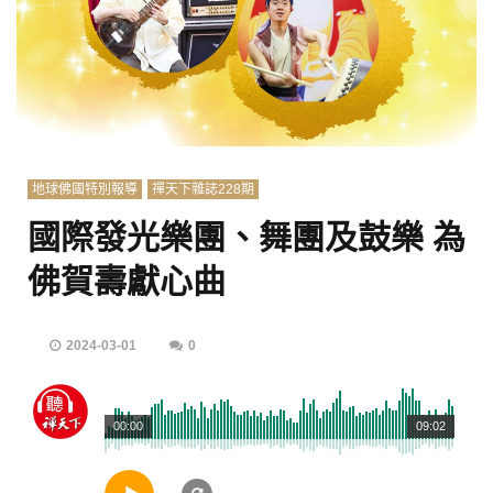
地球佛國特別報導
禪天下雜誌228期
國際發光樂團、舞團及鼓樂 為
佛賀壽獻心曲
2024-03-01
0
00:00
09:02