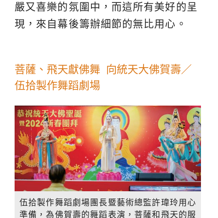
嚴又喜樂的氛圍中，而這所有美好的呈
現，來自幕後籌辦細節的無比用心。
菩薩、飛天獻佛舞 向統天大佛賀壽／
伍拾製作舞蹈劇場
伍拾製作舞蹈劇場團長暨藝術總監許瑋玲用心
準備，為佛賀壽的舞蹈表演，菩薩和飛天的服