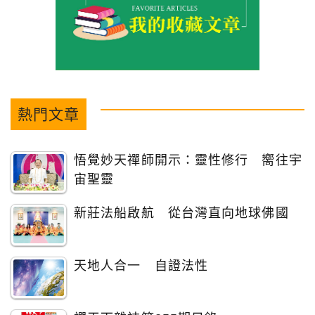
熱門文章
悟覺妙天禪師開示：靈性修行 嚮往宇
宙聖靈
新莊法船啟航 從台灣直向地球佛國
天地人合一 自證法性