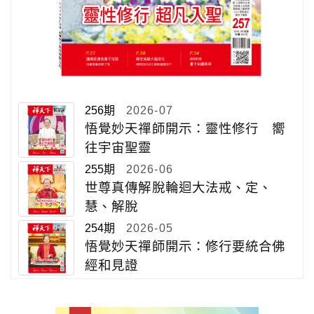
256期
2026-07
悟覺妙天禪師開示：靈性修行 嚮
往宇宙聖靈
255期
2026-06
世尊真傳解脫輪迴大法戒、定、
慧、解脫
254期
2026-05
悟覺妙天禪師開示：修行要統合佛
經和見證