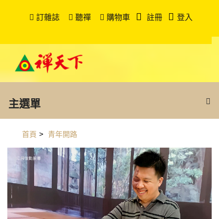
訂雜誌
聽禪
購物車
註冊
登入
主選單
首頁
>
青年開路