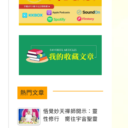
熱門文章
悟覺妙天禪師開示：靈
性修行 嚮往宇宙聖靈