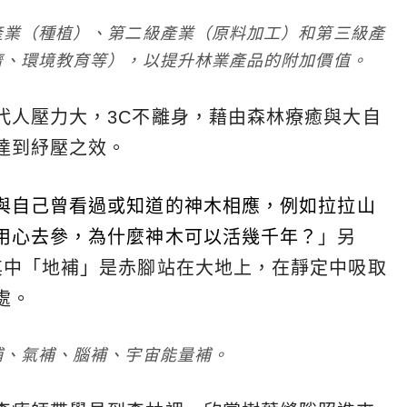
產業（種植）、第二級產業（原料加工）和第三級產
濟、環境教育等），以提升林業產品的附加價值。
代人壓力大，3C不離身，藉由森林療癒與大自
達到紓壓之效。
與自己曾看過或知道的神木相應，例如拉拉山
用心去參，為什麼神木可以活幾千年？
」另
其中「地補」是赤腳站在大地上，在靜定中吸取
處。
補、氣補、腦補、宇宙能量補。