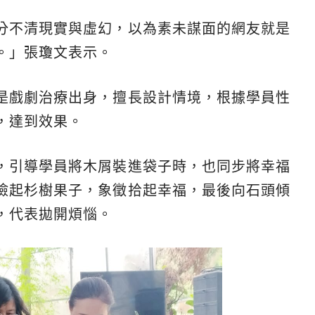
分不清現實與虛幻，以為素未謀面的網友就是
。」張瓊文表示。
是戲劇治療出身，擅長設計情境，根據學員性
，達到效果。
，引導學員將木屑裝進袋子時，也同步將幸福
撿起杉樹果子，象徵拾起幸福，最後向石頭傾
，代表拋開煩惱。