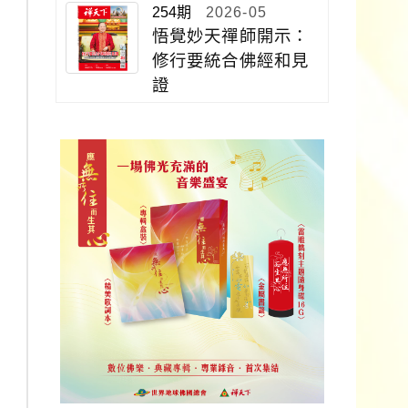
254期
2026-05
悟覺妙天禪師開示：
修行要統合佛經和見
證