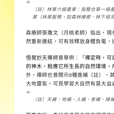
（註）林業六級產業：指整合第一級
業（林業服務，如森林療癒、林下經
森療師張瓊文（月桃老師）指出，現
然重新連結，可有效釋放身體負電，
悟覺妙天禪師
曾舉例：「
禪定時，可
的神木，相應它所生長的自然環境，
外，禪師也曾開示8種進補（註），
大地靈氣。可見學習大自然有莫大益
（註）天補、地補、人補、食補、睡