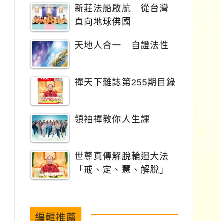
新莊法船啟航 從台灣
直向地球佛國
天地人合一 自證法性
禪天下雜誌第255期目錄
領袖禪教你人生課
世尊真傳解脫輪迴大法
「戒、定、慧、解脫」
編輯推薦