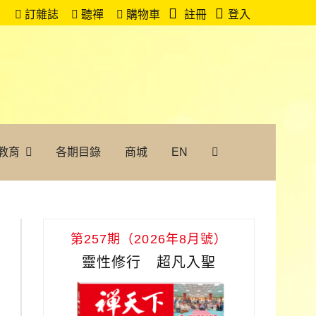
訂雜誌
聽禪
購物車
註冊
登入
教育
各期目錄
商城
EN
第257期（2026年8月號）
靈性修行 超凡入聖