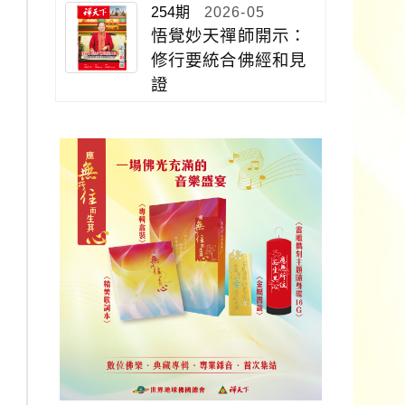
254期
2026-05
悟覺妙天禪師開示：
修行要統合佛經和見
證