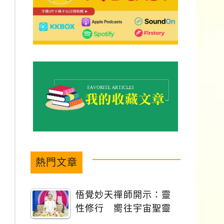
熱門文章
悟覺妙天禪師開示：靈
性修行 嚮往宇宙聖靈