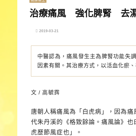
健康養生
治療痛風 強化脾腎 去
2019-03-21
中醫認為，痛風發生主為脾腎功能失
因素有關。其治療方式，以活血化瘀、
文 / 高毓霠
唐朝人稱痛風為「白虎病」，因為痛
代朱丹溪的《格致餘論。痛風論》也
虎歷節風症也」。