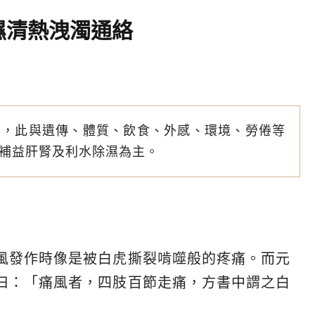
濕清熱洩濁通絡
調，此與遺傳、體質、飲食、外感、環境、勞倦等
補益肝腎及利水除濕為主。
風發作時像是被白虎撕裂啃噬般的疼痛。而元
曰：「痛風者，四肢百節走痛，方書中謂之白