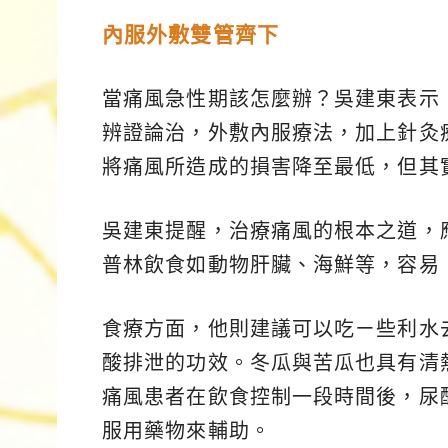
內服外敷雙管齊下
當痛風急性期該怎麼辦？吳建東表示
辨證論治，外敷內服療法，加上針灸
將痛風所造成的損害降至最低，但其
吳建東提醒，治療痛風的根本之道，
普林飲食如動物肝臟、海鮮等，容易
食療方面，他則建議可以吃ㄧ些利水
酸排泄的功效。冬瓜與苦瓜也具有清
痛風患者在飲食控制一段時間後，尿
服用藥物來輔助。