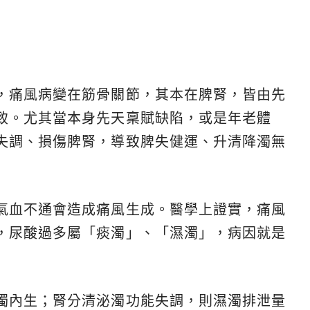
，痛風病變在筋骨關節，其本在脾腎，皆由先
致。尤其當本身先天稟賦缺陷，或是年老體
失調、損傷脾腎，導致脾失健運、升清降濁無
氣血不通會造成痛風生成。醫學上證實，痛風
，尿酸過多屬「痰濁」、「濕濁」，病因就是
濁內生；腎分清泌濁功能失調，則濕濁排泄量