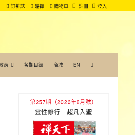
訂雜誌
聽禪
購物車
註冊
登入
教育
各期目錄
商城
EN
第257期（2026年8月號）
靈性修行 超凡入聖