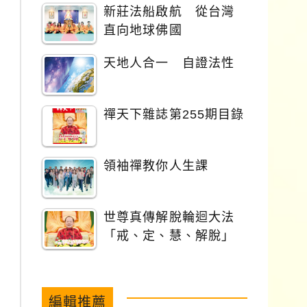
新莊法船啟航 從台灣
直向地球佛國
天地人合一 自證法性
禪天下雜誌第255期目錄
領袖禪教你人生課
世尊真傳解脫輪迴大法
「戒、定、慧、解脫」
編輯推薦