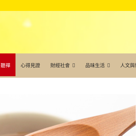
聽禪
心得見證
財經社會
品味生活
人文與