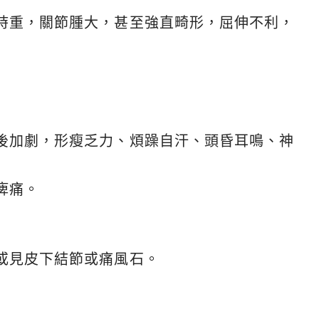
時重，關節腫大，甚至強直畸形，屈伸不利，
後加劇，形瘦乏力、煩躁自汗、頭昏耳鳴、神
痺痛。
或見皮下結節或痛風石。