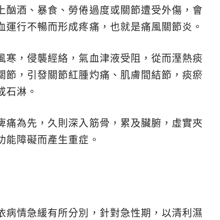
上酗酒、暴食、勞倦過度或關節遭受外傷，會
血運行不暢而形成疼痛，也就是痛風關節炎。
風寒，侵襲經絡，氣血津液受阻，從而溼熱痰
關節，引發關節紅腫灼痛、肌膚間結節，痰瘀
成石淋。
痺痛為先，久則深入筋骨，累及臟腑，虛實夾
功能障礙而產生重症。
依病情急緩有所分別，針對急性期，以清利濕