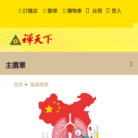
訂雜誌
聽禪
購物車
註冊
登入
主選單
首頁
>
編輯推薦