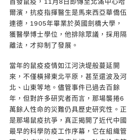
首發鼠疫，11月8日即傳至北滿中心哈
爾濱，抗疫指揮醫生是馬來西亞華僑伍
連德，1905年畢業於英國劍橋大學，
獲醫學博士學位，他排除眾議，採用隔
離法，才抑制了發展。
當年的鼠疫疫情如江河決堤般蔓延開
來，不僅橫掃東北平原，甚至還波及河
北、山東等地。儘管事件已過去百餘
年，但對許多研究者而言，那場襲捲6
萬餘人性命的災難仍具歷史研究性。正
是那場鼠疫抗爭，真正揭開了近代中國
最早的科學防疫工作序幕，它在組織管