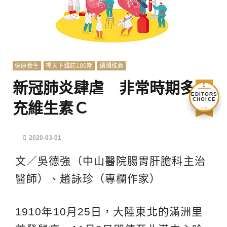
健康養生
禪天下雜誌180期
編輯推薦
新冠肺炎肆虐 非常時期多補
EDITORS
CHOICE
充維生素Ｃ
2020-03-01
文／吳德強（中山醫院腸胃肝膽科主治
醫師）、趙詠珍（專欄作家）
1910年10月25日，大陸東北的滿洲里