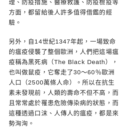
理、防疫措施、醫療救護、防疫檢疫等
方面，都留給後人許多值得借鑑的經
驗。
另外，自14世紀1347年起，一場致命
的瘟疫侵襲了整個歐洲，人們把這場瘟
疫稱為黑死病（The Black Death），
也叫做鼠疫，它奪走了30～60％歐洲
人口（2500萬條人命）。所以在抗生
素未發現前，人類的壽命不但不高，而
且常常處於罹患危險傳染病的狀態，而
這種透過口沫、人傳人的瘟疫，都是來
勢洶洶。