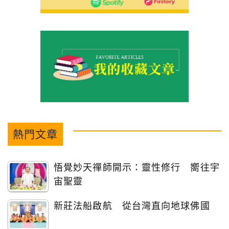
熱門文章
悟覺妙天禪師開示：靈性修行 嚮往宇
宙聖靈
新莊法船啟航 從台灣直向地球佛國