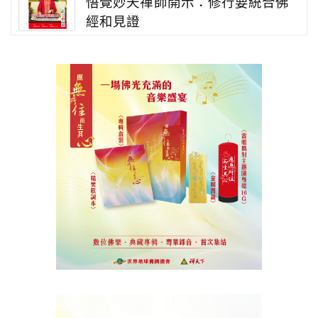
悟覺妙天禪師開示：修行要統合佛
經和見證