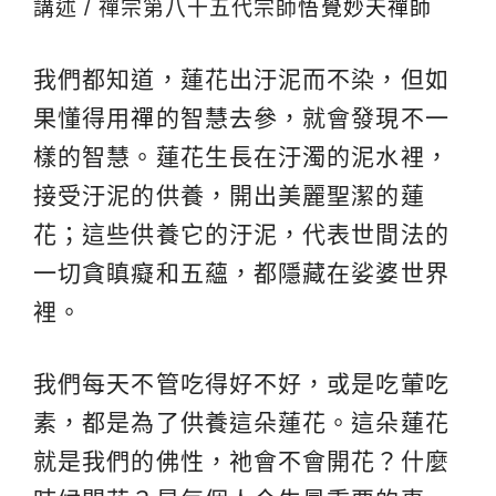
講述 / 禪宗第八十五代宗師
悟覺妙天禪師
我們都知道，蓮花出汙泥而不染，但如
果懂得用
禪
的智慧去參，就會發現不一
樣的智慧。蓮花生長在汙濁的泥水裡，
接受汙泥的供養，開出美麗聖潔的蓮
花；這些供養它的汙泥，代表世間法的
一切貪瞋癡和五蘊，都隱藏在娑婆世界
裡。
我們每天不管吃得好不好，或是吃葷吃
素，都是為了供養這朵蓮花。這朵蓮花
就是我們的佛性，祂會不會開花？什麼