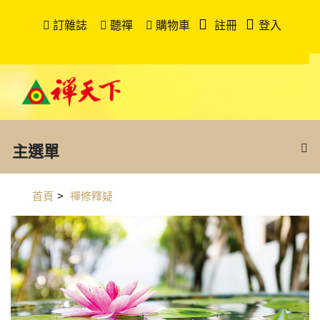
訂雜誌
聽禪
購物車
註冊
登入
主選單
首頁
>
禪修釋疑