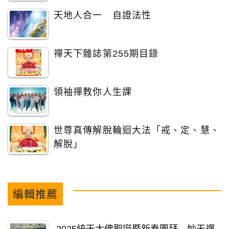
天地人合一 自證法性
禪天下雜誌第255期目錄
領袖禪教你人生課
世尊真傳解脫輪迴大法「戒、定、慧、
解脫」
編輯推薦
2025統天大佛聖誕暨新春團拜 妙天禪