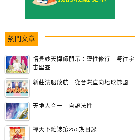
熱門文章
悟覺妙天禪師開示：靈性修行 嚮往宇
宙聖靈
新莊法船啟航 從台灣直向地球佛國
天地人合一 自證法性
禪天下雜誌第255期目錄