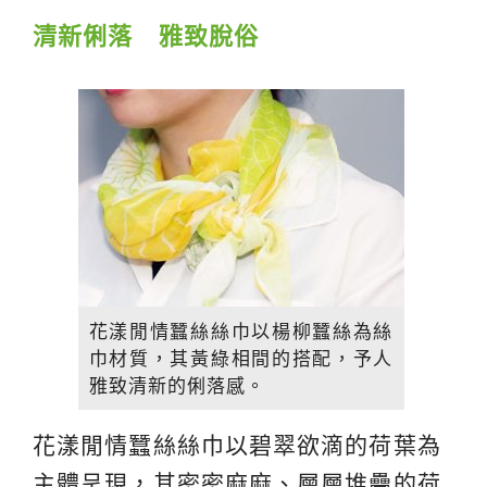
清新俐落 雅致脫俗
花漾閒情蠶絲絲巾以楊柳蠶絲為絲
巾材質，其黃綠相間的搭配，予人
雅致清新的俐落感。
花漾閒情蠶絲絲巾以碧翠欲滴的荷葉為
主體呈現，其密密麻麻、層層堆疊的荷