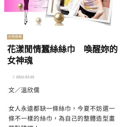
好物推薦
花漾閒情蠶絲絲巾 喚醒妳的
女神魂
2021-03-25
文／溫欣儒
女人永遠都缺一條絲巾，今夏不妨選一
條不一樣的絲巾，為自己的整體造型畫