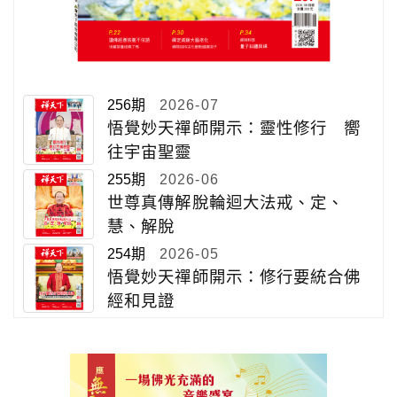
256期
2026-07
悟覺妙天禪師開示：靈性修行 嚮
往宇宙聖靈
255期
2026-06
世尊真傳解脫輪迴大法戒、定、
慧、解脫
254期
2026-05
悟覺妙天禪師開示：修行要統合佛
經和見證