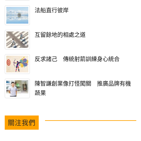
法船直行彼岸
互留餘地的相處之道
反求諸己 傳統射箭訓練身心統合
陳智謙創業像打怪闖關 推廣品牌有機
蔬果
關注我們