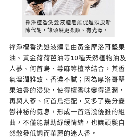
禪淨檀香洗髮液體皂能促進頭皮新
陳代謝，讓頭髮更柔順、有光澤。
禪淨檀香洗髮液體皂由黃金摩洛哥堅果
油、黃金荷荷芭油等10種天然植物油及
人蔘、何首烏、蕁麻等植萃結合，其香
氣溫潤雅致、香濃不膩；因為摩洛哥堅
果油香的浸染，使得檀香味變得溫潤，
再與人蔘、何首烏搭配，又多了幾分憂
鬱神秘的氣息，形成一首活潑優雅的組
曲，不僅能幫助紓緩情緒，也讓頭髮自
然散發低調而華麗的迷人香。