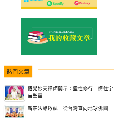
熱門文章
悟覺妙天禪師開示：靈性修行 嚮往宇
宙聖靈
新莊法船啟航 從台灣直向地球佛國