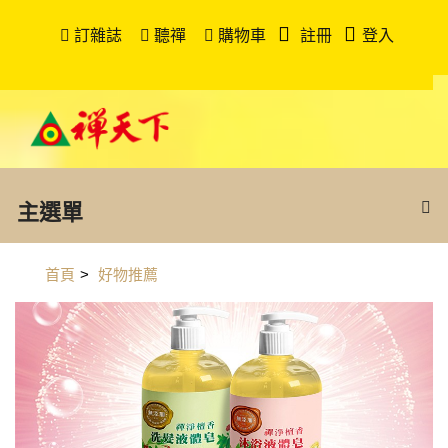
訂雜誌
聽禪
購物車
註冊
登入
主選單
首頁
>
好物推薦