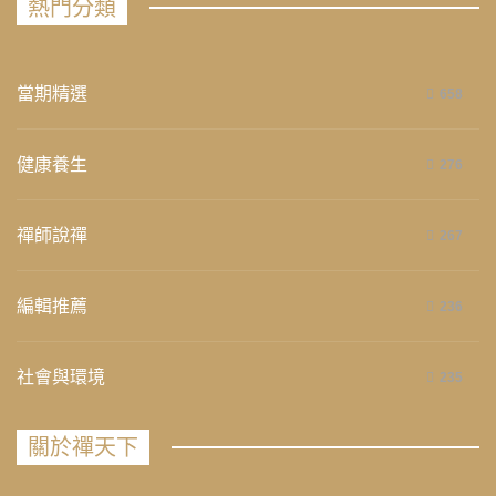
熱門分類
當期精選
658
健康養生
276
禪師說禪
267
編輯推薦
236
社會與環境
235
關於禪天下