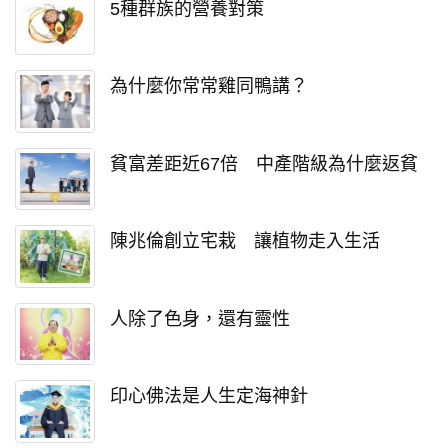
5種群族的營養對策
為什麼你常常雞同鴨講？
貧富差距近67倍 中產階級為什麼返貧
陳兆倫創立宅栽 讓植物走入生活
人除了色身，還有靈性
印心佛法是人生定海神針