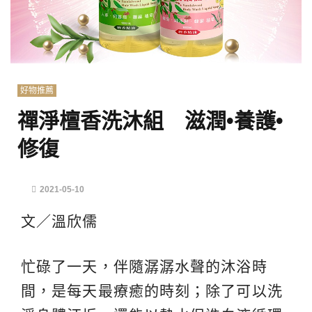
好物推薦
禪淨檀香洗沐組 滋潤•養護•
修復
2021-05-10
文／溫欣儒
忙碌了一天，伴隨潺潺水聲的沐浴時
間，是每天最療癒的時刻；除了可以洗