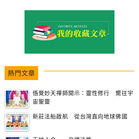
熱門文章
悟覺妙天禪師開示：靈性修行 嚮往宇
宙聖靈
新莊法船啟航 從台灣直向地球佛國