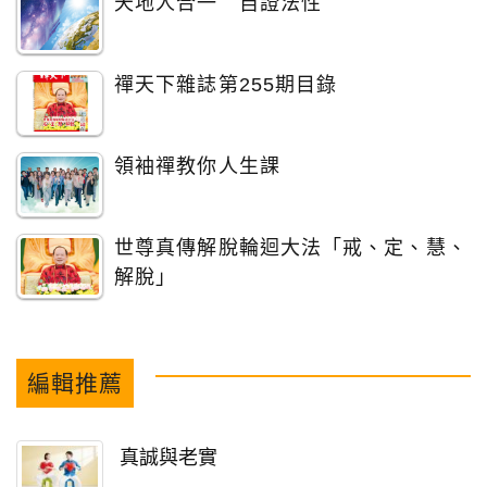
天地人合一 自證法性
禪天下雜誌第255期目錄
領袖禪教你人生課
世尊真傳解脫輪迴大法「戒、定、慧、
解脫」
編輯推薦
真誠與老實