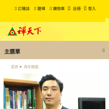
訂雜誌
聽禪
購物車
註冊
登入
主選單
首頁
>
青年開路