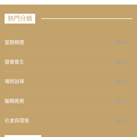
熱門分類
當期精選
658
健康養生
276
禪師說禪
267
編輯推薦
236
社會與環境
235