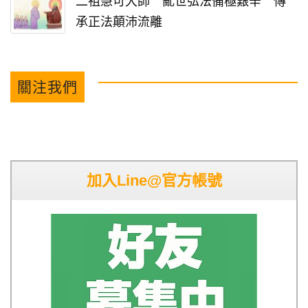
二祖慧可大師 亂世弘法備極艱辛 傳
承正法顛沛流離
關注我們
加入Line@官方帳號