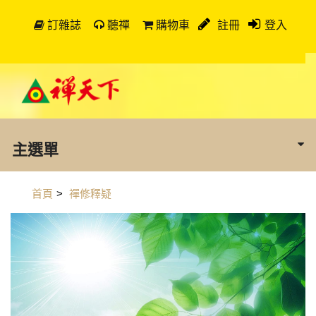
訂雜誌
聽禪
購物車
註冊
登入
主選單
首頁
>
禪修釋疑