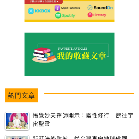
熱門文章
悟覺妙天禪師開示：靈性修行 嚮往宇
宙聖靈