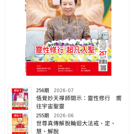
256期
2026-07
悟覺妙天禪師開示：靈性修行 嚮
往宇宙聖靈
255期
2026-06
世尊真傳解脫輪迴大法戒、定、
慧、解脫