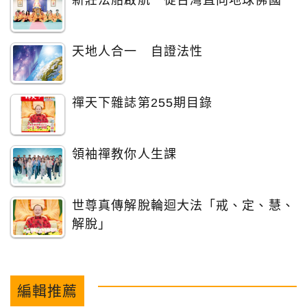
新莊法船啟航 從台灣直向地球佛國
天地人合一 自證法性
禪天下雜誌第255期目錄
領袖禪教你人生課
世尊真傳解脫輪迴大法「戒、定、慧、
解脫」
編輯推薦