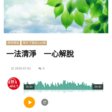
禪修釋疑
禪天下雜誌244期
一法清淨 一心解脫
2025-07-01
0
00:00
04:40