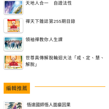
天地人合一 自證法性
禪天下雜誌第255期目錄
領袖禪教你人生課
世尊真傳解脫輪迴大法「戒、定、慧、
解脫」
編輯推薦
悟達國師悟人面瘡因果