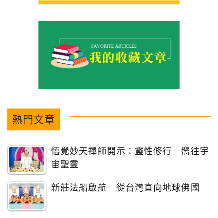
熱門文章
悟覺妙天禪師開示：靈性修行 嚮往宇
宙聖靈
新莊法船啟航 從台灣直向地球佛國