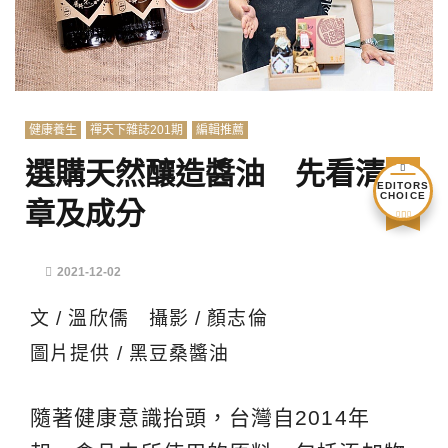
健康養生
禪天下雜誌201期
編輯推薦
選購天然釀造醬油 先看清標
EDITORS
CHOICE
章及成分
2021-12-02
文 / 溫欣儒 攝影 / 顏志倫
圖片提供 / 黑豆桑醬油
隨著健康意識抬頭，台灣自2014年