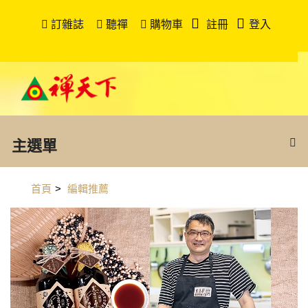
訂雜誌
聽禪
購物車
註冊
登入
主選單
首頁
>
編輯推薦