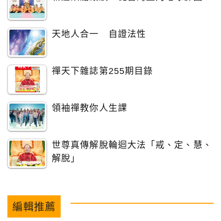
天地人合一 自證法性
禪天下雜誌第255期目錄
領袖禪教你人生課
世尊真傳解脫輪迴大法「戒、定、慧、
解脫」
編輯推薦