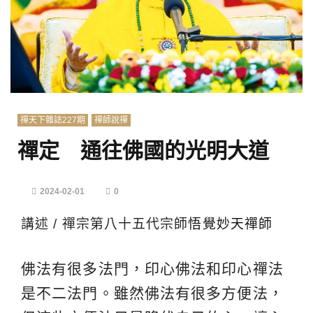
禪天下雜誌227期
禪師說禪
禪定 通往佛國的光明大道
2024-02-01
0
講述 / 禪宗第八十五代宗師
悟覺妙天禪師
佛法有很多法門，印心佛法和印心禪法
是不二法門。雖然佛法有很多方便法，