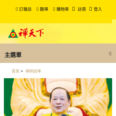
訂雜誌
聽禪
購物車
註冊
登入
主選單
首頁
>
禪師說禪