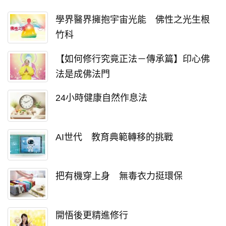
學界醫界擁抱宇宙光能 佛性之光生根
竹科
【如何修行究竟正法－傳承篇】印心佛
法是成佛法門
24小時健康自然作息法
AI世代 教育典範轉移的挑戰
把有機穿上身 無毒衣力挺環保
開悟後更精進修行