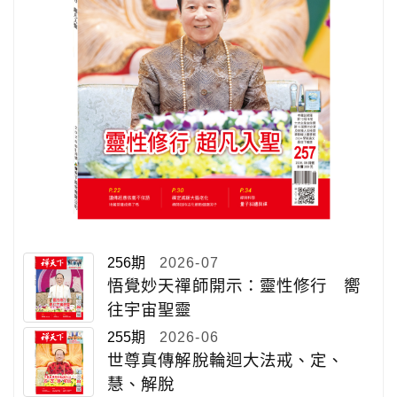
256期
2026-07
悟覺妙天禪師開示：靈性修行 嚮
往宇宙聖靈
255期
2026-06
世尊真傳解脫輪迴大法戒、定、
慧、解脫