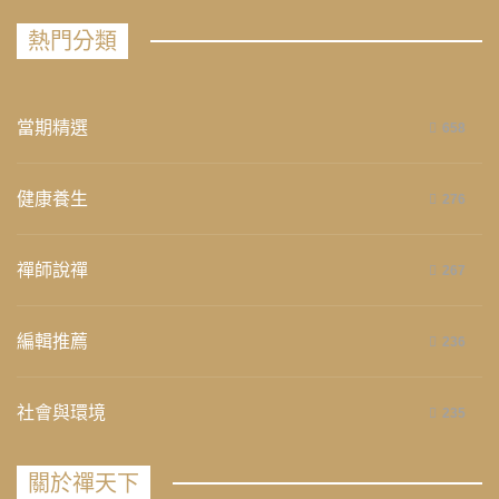
熱門分類
當期精選
658
健康養生
276
禪師說禪
267
編輯推薦
236
社會與環境
235
關於禪天下