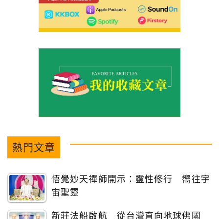
熱門文章
悟覺妙天禪師開示：靈性修行 嚮往宇
宙聖靈
新莊法船啟航 從台灣直向地球佛國