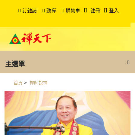
訂雜誌
聽禪
購物車
註冊
登入
主選單
首頁
>
禪師說禪