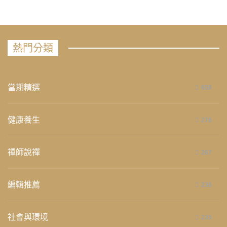
熱門分類
當期精選
658
健康養生
276
禪師說禪
267
編輯推薦
236
社會與環境
235