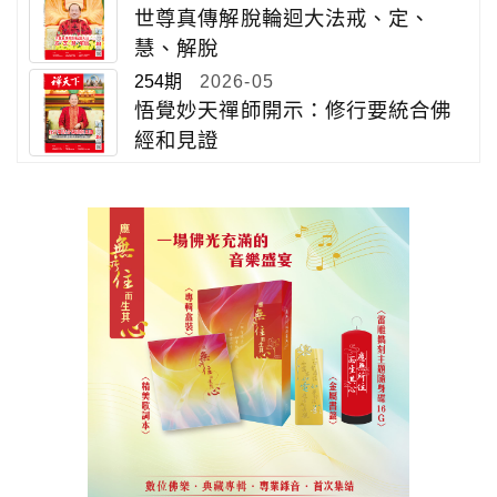
世尊真傳解脫輪迴大法戒、定、
慧、解脫
254期
2026-05
悟覺妙天禪師開示：修行要統合佛
經和見證