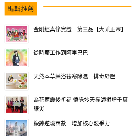
編輯推薦
金剛經真修實證 第三品【大乘正宗】
從時薪工作到阿里巴巴
天然本草藥浴祛寒除濕 排毒紓壓
為花蓮震後祈福 悟覺妙天禪師捐贈千萬
賑災
鍛鍊逆境商數 增加核心競爭力