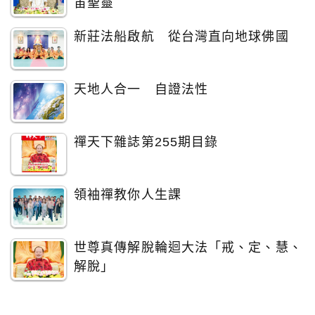
宙聖靈
新莊法船啟航 從台灣直向地球佛國
天地人合一 自證法性
禪天下雜誌第255期目錄
領袖禪教你人生課
世尊真傳解脫輪迴大法「戒、定、慧、
解脫」