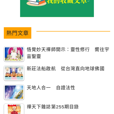
熱門文章
悟覺妙天禪師開示：靈性修行 嚮往宇
宙聖靈
新莊法船啟航 從台灣直向地球佛國
天地人合一 自證法性
禪天下雜誌第255期目錄