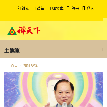
訂雜誌
聽禪
購物車
註冊
登入
主選單
首頁
>
禪師說禪