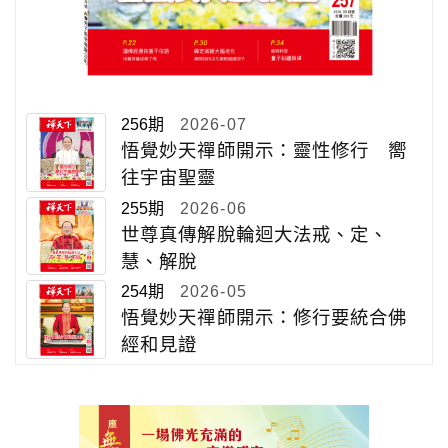
256期
2026-07
悟覺妙天禪師開示：靈性修行 嚮
往宇宙聖靈
255期
2026-06
世尊真傳解脫輪迴大法戒、定、
慧、解脫
254期
2026-05
悟覺妙天禪師開示：修行要統合佛
經和見證