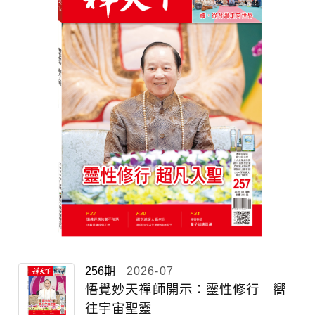
256期
2026-07
悟覺妙天禪師開示：靈性修行 嚮
往宇宙聖靈