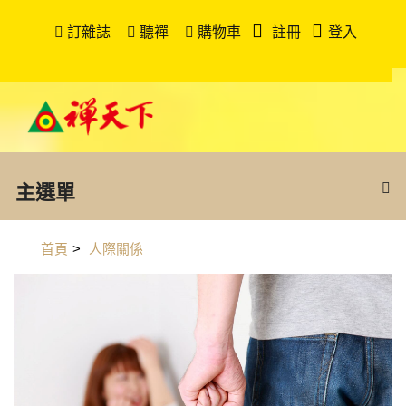
訂雜誌
聽禪
購物車
註冊
登入
主選單
首頁
>
人際關係