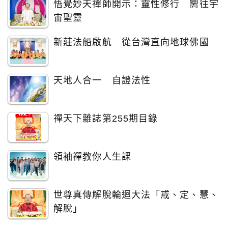
悟覺妙天禪師開示：靈性修行 嚮往宇
宙聖靈
新莊法船啟航 從台灣直向地球佛國
天地人合一 自證法性
禪天下雜誌第255期目錄
領袖禪教你人生課
世尊真傳解脫輪迴大法「戒、定、慧、
解脫」