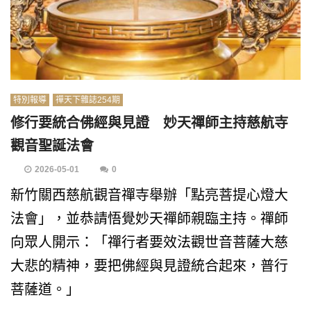
特別報導
禪天下雜誌254期
修行要統合佛經與見證 妙天禪師主持慈航寺
觀音聖誕法會
2026-05-01
0
新竹關西慈航觀音禪寺舉辦「點亮菩提心燈大
法會」，並恭請悟覺妙天禪師親臨主持。禪師
向眾人開示：「禪行者要效法觀世音菩薩大慈
大悲的精神，要把佛經與見證統合起來，普行
菩薩道。」