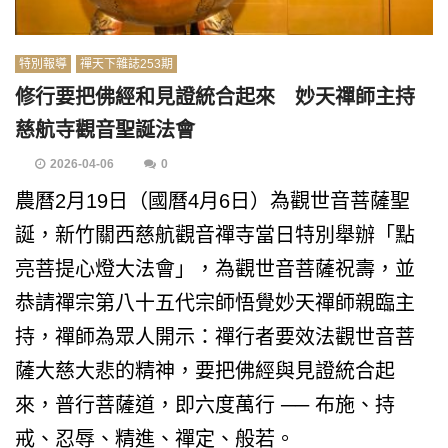
特別報導
禪天下雜誌253期
修行要把佛經和見證統合起來 妙天禪師主持
慈航寺觀音聖誕法會
2026-04-06
0
農曆2月19日（國曆4月6日）為觀世音菩薩聖
誕，新竹關西慈航觀音禪寺當日特別舉辦「點
亮菩提心燈大法會」，為觀世音菩薩祝壽，並
恭請禪宗第八十五代宗師悟覺妙天禪師親臨主
持，禪師為眾人開示：禪行者要效法觀世音菩
薩大慈大悲的精神，要把佛經與見證統合起
來，普行菩薩道，即六度萬行 ── 布施、持
戒、忍辱、精進、禪定、般若。