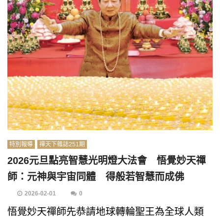
特別報導
禪天下雜誌251期
2026元旦點亮智慧光明燈大法會 悟覺妙天禪
師：元神與宇宙同體 得般若智慧而成佛
2026-02-01
0
悟覺妙天禪師先恭請地球轉輪聖王為全球人類