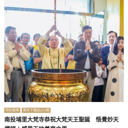
特別報導
禪天下雜誌253期
南投埔里大梵寺恭祝大梵天王聖誕 悟覺妙天