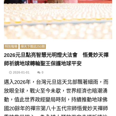
特別報導
禪天下雜誌250期
2026元旦點亮智慧光明燈大法會 悟覺妙天禪
師祈請地球轉輪聖王保護地球平安
2026-01-01
0
邁入2026年，台灣元旦這天北部飄著細雨，而
放眼全球，戰火至今未歇，世界經濟也暗潮湧
動，值此世界政經變局時刻，持續推動地球佛
國20餘年的禪宗第八十五代宗師悟覺妙天禪師