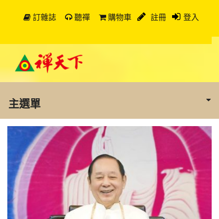
訂雜誌
聽禪
購物車
註冊
登入
主選單