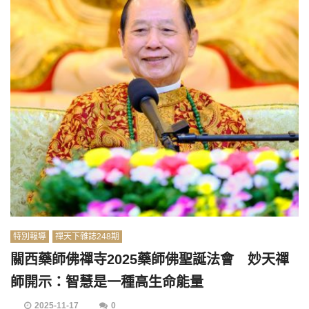
特別報導
禪天下雜誌248期
關西藥師佛禪寺2025藥師佛聖誕法會 妙天禪
師開示：智慧是一種高生命能量
2025-11-17
0