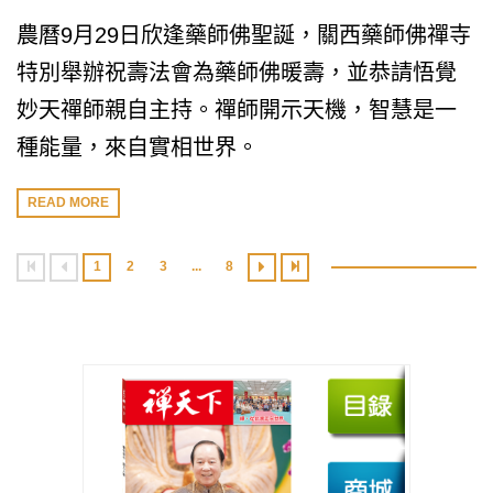
農曆9月29日欣逢藥師佛聖誕，關西藥師佛禪寺
特別舉辦祝壽法會為藥師佛暖壽，並恭請悟覺
妙天禪師親自主持。禪師開示天機，智慧是一
種能量，來自實相世界。
READ MORE
1
2
3
...
8