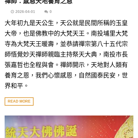
禪師：感恩天地養育之恩
2026-04-01
0
大年初九是天公生，天公就是民間所稱的玉皇
大帝，也是佛教中的大梵天王。南投埔里大梵
寺為大梵天王暖壽，並恭請禪宗第八十五代宗
師悟覺妙天禪師親臨主持祭天大典，南投市長
張嘉哲也全程與會。禪師開示，天地對人類有
養育之恩，我們心懷感恩，自然國泰民安，世
界和平。
READ MORE