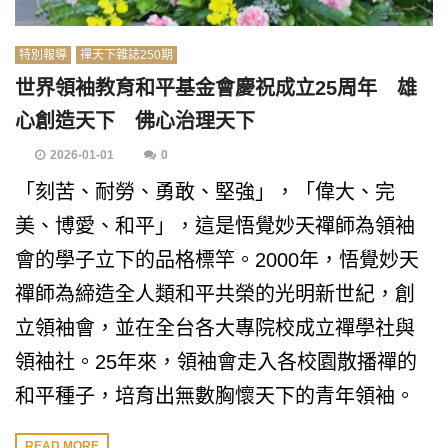
特別報導
禪天下雜誌250期
世界領袖教育和平基金會慶祝成立25周年 雄
心創造天下 佛心治理天下
2026-01-01
0
「刻苦、耐勞、勇敢、堅強」，「偉大、完
美、博愛、和平」，這是悟覺妙天禪師為領袖
會的學子立下的品格標竿。2000年，悟覺妙天
禪師為締造全人類和平共榮的光明新世紀，創
立領袖會，並在全台各大專院校成立禪學社與
領袖社。25年來，領袖會走入各校園散播禪的
和平種子，培育出無數胸懷天下的青年領袖。
READ MORE