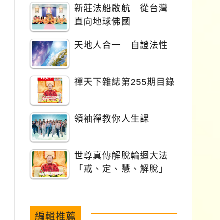
新莊法船啟航 從台灣
直向地球佛國
天地人合一 自證法性
禪天下雜誌第255期目錄
領袖禪教你人生課
世尊真傳解脫輪迴大法
「戒、定、慧、解脫」
編輯推薦