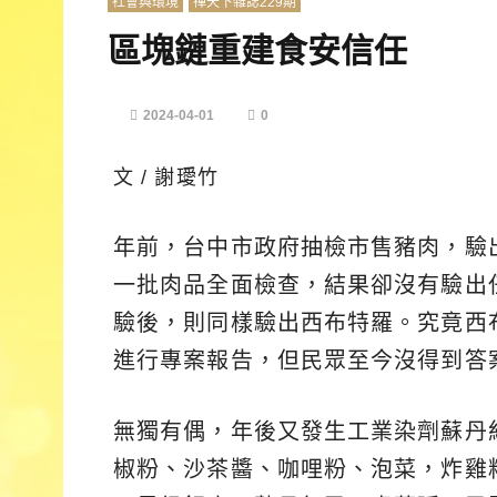
社會與環境
禪天下雜誌229期
區塊鏈重建食安信任
2024-04-01
0
文 / 謝璦竹
年前，台中市政府抽檢市售豬肉，驗
一批肉品全面檢查，結果卻沒有驗出
驗後，則同樣驗出西布特羅。究竟西
進行專案報告，但民眾至今沒得到答
無獨有偶，年後又發生工業染劑蘇丹
椒粉、沙茶醬、咖哩粉、泡菜，炸雞