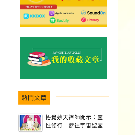
熱門文章
悟覺妙天禪師開示：靈
性修行 嚮往宇宙聖靈