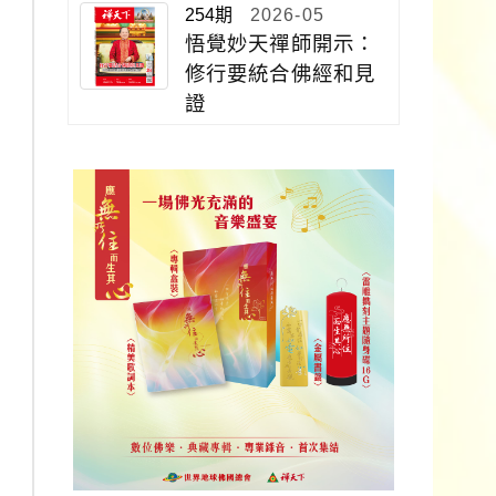
254期
2026-05
悟覺妙天禪師開示：
修行要統合佛經和見
證