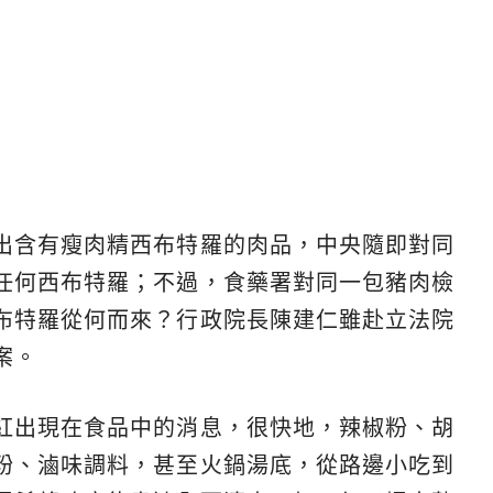
出含有瘦肉精西布特羅的肉品，中央隨即對同
任何西布特羅；不過，食藥署對同一包豬肉檢
布特羅從何而來？行政院長陳建仁雖赴立法院
案。
紅出現在食品中的消息，很快地，辣椒粉、胡
粉、滷味調料，甚至火鍋湯底，從路邊小吃到