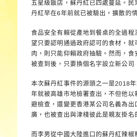
五星級飯店，蘇丹紅已四處蔓延。民
丹紅早在6年前就已被驗出，擴散的
食品安全有賴從產地到餐桌的全過程
望只要認明通過政府認可的食材，就
肉，則只能仰賴政府抽驗。然而，食
被查到後，只要換個名字設立新公司
本次蘇丹紅事件的源頭之一是2018
年就被高雄市地檢署查出，不但他以
避檢查，還變更香港某公司名義為出
廣，也被查出與津棧彼此是親友掛名
而李男從中國大陸進口的蘇丹紅辣椒