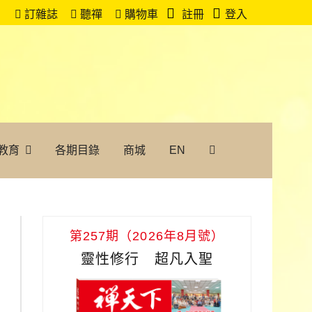
訂雜誌
聽禪
購物車
註冊
登入
教育
各期目錄
商城
EN
第257期（2026年8月號）
靈性修行 超凡入聖