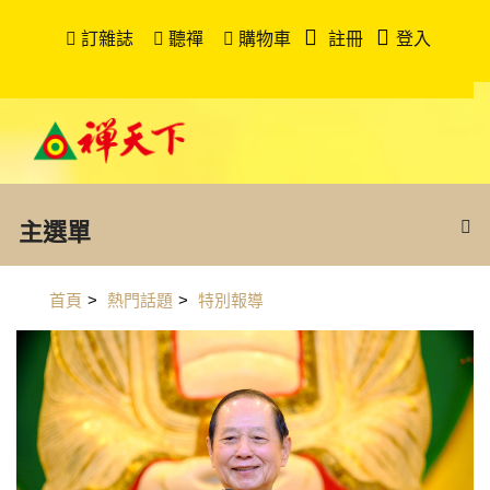
訂雜誌
聽禪
購物車
註冊
登入
主選單
首頁
>
熱門話題
>
特別報導