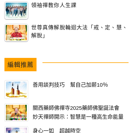
領袖禪教你人生課
世尊真傳解脫輪迴大法「戒、定、慧、
解脫」
編輯推薦
善用談判技巧 幫自己加薪10％
關西藥師佛禪寺2025藥師佛聖誕法會
妙天禪師開示：智慧是一種高生命能量
身心一如 超越時空