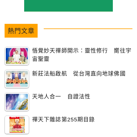
熱門文章
悟覺妙天禪師開示：靈性修行 嚮往宇
宙聖靈
新莊法船啟航 從台灣直向地球佛國
天地人合一 自證法性
禪天下雜誌第255期目錄