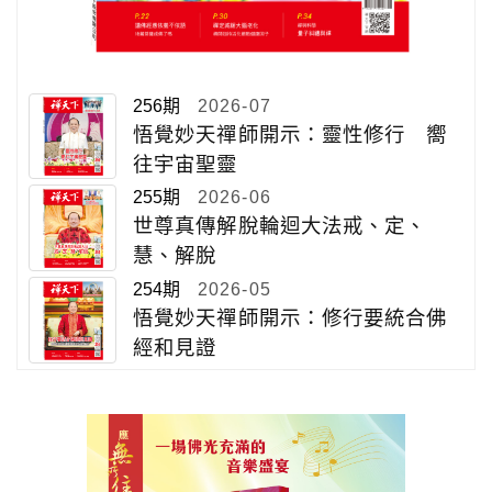
256期
2026-07
悟覺妙天禪師開示：靈性修行 嚮
往宇宙聖靈
255期
2026-06
世尊真傳解脫輪迴大法戒、定、
慧、解脫
254期
2026-05
悟覺妙天禪師開示：修行要統合佛
經和見證