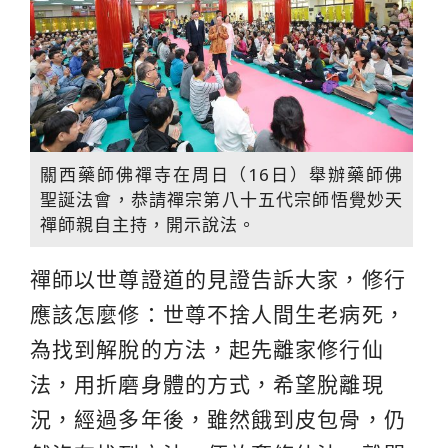
關西藥師佛禪寺在周日（16日）舉辦藥師佛
聖誕法會，恭請禪宗第八十五代宗師悟覺妙天
禪師親自主持，開示說法。
禪師以世尊證道的見證告訴大家，修行
應該怎麼修：世尊不捨人間生老病死，
為找到解脫的方法，起先離家修行仙
法，用折磨身體的方式，希望脫離現
況，經過多年後，雖然餓到皮包骨，仍