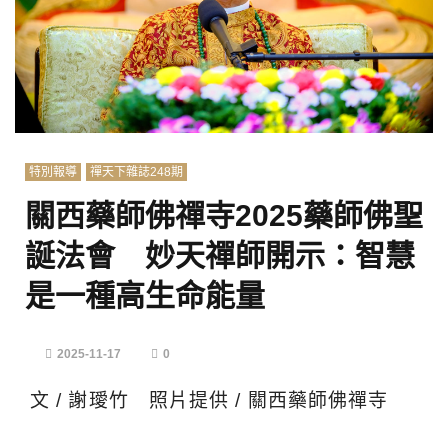
特別報導
禪天下雜誌248期
關西藥師佛禪寺2025藥師佛聖
誕法會 妙天禪師開示：智慧
是一種高生命能量
2025-11-17
0
文 / 謝璦竹 照片提供 / 關西藥師佛禪寺