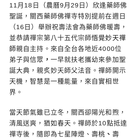
11月18日（農曆9月29日）欣逢藥師佛
聖誕，關西藥師佛禪寺特別提前在週日
（16日）舉辦祝壽法會為藥師佛暖壽，
並恭請禪宗第八十五代宗師
悟覺妙天禪
師
親自主持。來自全台各地近4000位
弟子與信眾
，
一早就扶老攜幼來參加聖
誕大典，親炙妙天師父法音。禪師開示
天機，智慧是一種能量，來自實相世
界。
當天節氣雖已立冬，關西卻陽光和煦，
清風送爽，猶如春天。禪師於10點抵達
禪寺後，隨即為七星陣燈、壽桃
、
壽