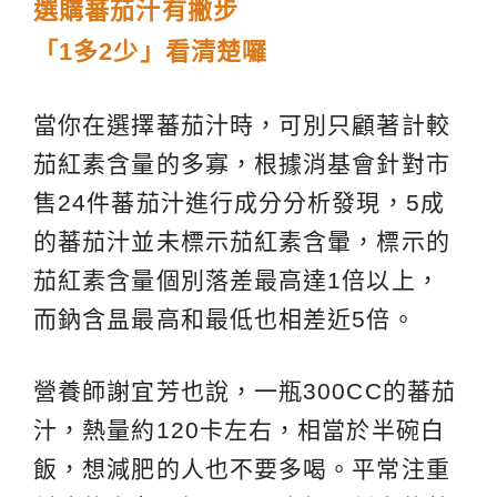
選購蕃茄汁有撇步
「1多2少」看清楚囉
當你在選擇蕃茄汁時，可別只顧著計較
茄紅素含量的多寡，根據消基會針對市
售24件蕃茄汁進行成分分析發現，5成
的蕃茄汁並未標示茄紅素含暈，標示的
茄紅素含量個別落差最高達1倍以上，
而鈉含昷最高和最低也相差近5倍。
營養師謝宜芳也說，一瓶300CC的蕃茄
汁，熱量約120卡左右，相當於半碗白
飯，想減肥的人也不要多喝。平常注重