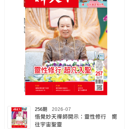
256期
2026-07
悟覺妙天禪師開示：靈性修行 嚮
往宇宙聖靈