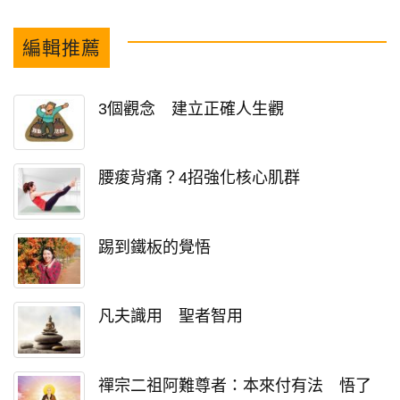
編輯推薦
3個觀念 建立正確人生觀
腰痠背痛？4招強化核心肌群
踢到鐵板的覺悟
凡夫識用 聖者智用
禪宗二祖阿難尊者：本來付有法 悟了