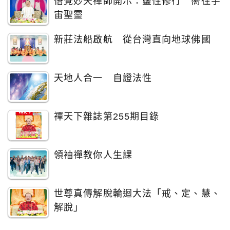
悟覺妙天禪師開示：靈性修行 嚮往宇
宙聖靈
新莊法船啟航 從台灣直向地球佛國
天地人合一 自證法性
禪天下雜誌第255期目錄
領袖禪教你人生課
世尊真傳解脫輪迴大法「戒、定、慧、
解脫」