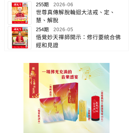
255期
2026-06
世尊真傳解脫輪迴大法戒、定、
慧、解脫
254期
2026-05
悟覺妙天禪師開示：修行要統合佛
經和見證