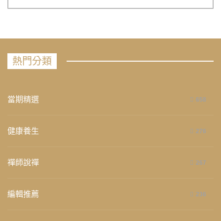
熱門分類
當期精選
658
健康養生
276
禪師說禪
267
編輯推薦
236