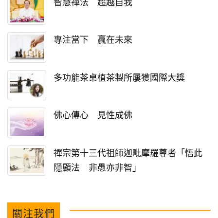
智慧禪法 超越自我
專注當下 贏在未來
多功能茶桌植茶製所屢獲國際大獎
佛心傳心 見性成佛
禪宗第十三代祖師迦毗摩羅尊者「悟此
隱顯法 非愚亦非智」
關注我們