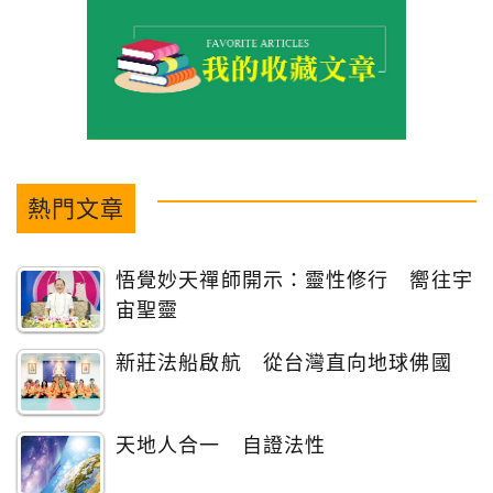
熱門文章
悟覺妙天禪師開示：靈性修行 嚮往宇
宙聖靈
新莊法船啟航 從台灣直向地球佛國
天地人合一 自證法性