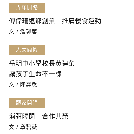
青年開路
傅偉珊返鄉創業 推廣慢食運動
文 / 詹珮蓉
人文關懷
岳明中小學校長黃建榮
讓孩子生命不一樣
文 / 陳羿緻
頭家開講
消弭隔閡 合作共榮
文 / 章碧薇