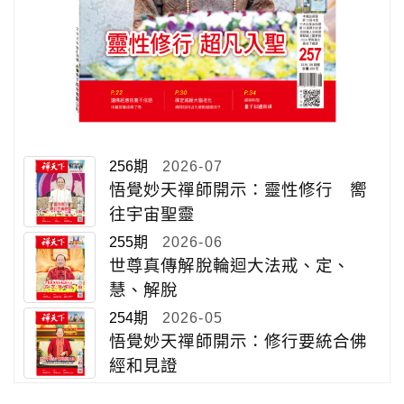
256期
2026-07
悟覺妙天禪師開示：靈性修行 嚮
往宇宙聖靈
255期
2026-06
世尊真傳解脫輪迴大法戒、定、
慧、解脫
254期
2026-05
悟覺妙天禪師開示：修行要統合佛
經和見證