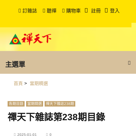
訂雜誌
聽禪
購物車
註冊
登入
主選單
首頁
>
當期精選
各期目錄
當期精選
禪天下雜誌238期
禪天下雜誌第238期目錄
2025-01-01
0