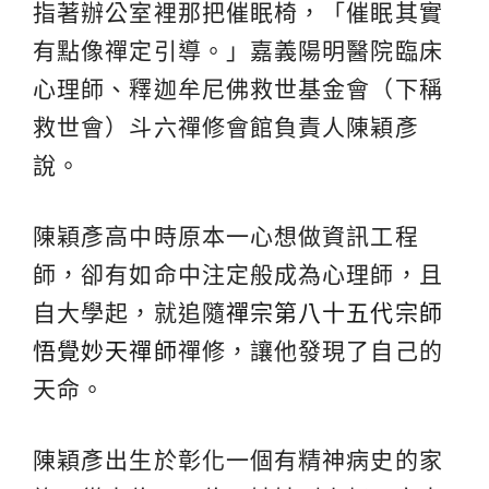
指著辦公室裡那把催眠椅，「催眠其實
有點像禪定引導。」嘉義陽明醫院臨床
心理師、釋迦牟尼佛救世基金會（下稱
救世會）斗六禪修會館負責人陳穎彥
說。
陳穎彥高中時原本一心想做資訊工程
師，卻有如命中注定般成為心理師，且
自大學起，就追隨
禪宗第八十五代宗師
悟覺妙天禪師
禪修，讓他發現了自己的
天命。
陳穎彥出生於彰化一個有精神病史的家