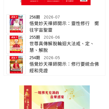
256期
2026-07
悟覺妙天禪師開示：靈性修行 嚮
往宇宙聖靈
255期
2026-06
世尊真傳解脫輪迴大法戒、定、
慧、解脫
254期
2026-05
悟覺妙天禪師開示：修行要統合佛
經和見證