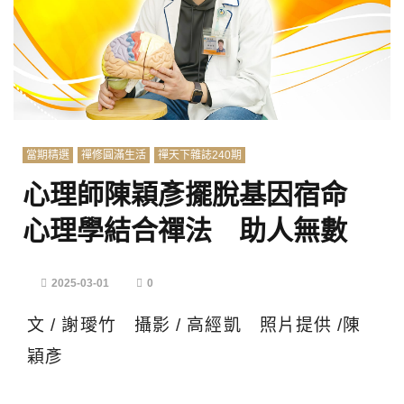
當期精選
禪修圓滿生活
禪天下雜誌240期
心理師陳穎彥擺脫基因宿命
心理學結合禪法 助人無數
2025-03-01
0
文 / 謝璦竹 攝影 / 高經凱 照片提供 /陳
穎彥