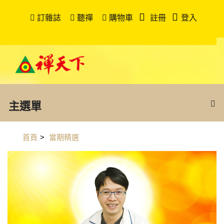
訂雜誌
聽禪
購物車
註冊
登入
主選單
首頁
>
當期精選