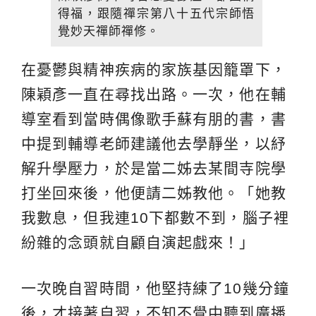
得福，跟隨禪宗第八十五代宗師悟
覺妙天禪師禪修。
在憂鬱與精神疾病的家族基因籠罩下，
陳穎彥一直在尋找出路。一次，他在輔
導室看到當時偶像歌手蘇有朋的書，書
中提到輔導老師建議他去學靜坐，以紓
解升學壓力，於是當二姊去某間寺院學
打坐回來後，他便請二姊教他。「她教
我數息，但我連10下都數不到，腦子裡
紛雜的念頭就自顧自演起戲來！」
一次晚自習時間，他堅持練了10幾分鐘
後，才接著自習，不知不覺中聽到廣播