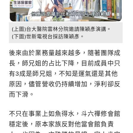
(上圖)台大醫院雲林分院邀請陳穎彥演講。
(下圖)世新電視台採訪陳穎彥。
後來由於業務量越來越多，隨著團隊成
長，師兄姐的占比下降，目前成員中只
有3成是師兄姐，不知是運氣還是其他
原因，儘管營收仍持續增加，淨利卻反
而下滑。
不只在事業上如魚得水，斗六禪修會館
穩定後，原本家族反對他當會館負責