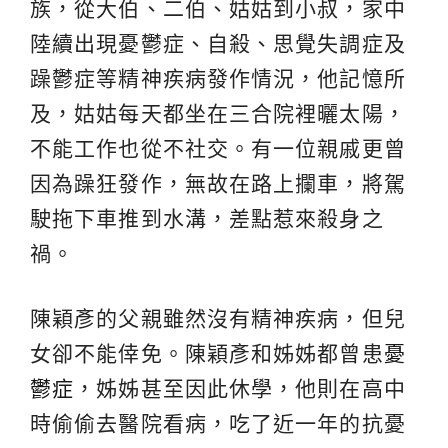
族，從大伯、二伯、姑姑到小叔，家中
陸續出現憂鬱症、自殺、思覺失調症及
躁鬱症等精神疾病發作情況，他記憶所
及，姑姑每天都坐在三合院裡曬太陽，
不能工作也從不社交。有一位親戚更曾
因為躁狂發作，無故在路上攔車，將駕
駛拖下車推到水溝，差點惹來殺身之
禍。
陳穎彥的父親雖然沒有精神疾病，但兒
女卻不能倖免。陳穎彥和姊姊都曾患
憂
鬱症
，姊姊甚至因此休學，他則在高中
時偷偷去醫院看病，吃了近一年的抗憂