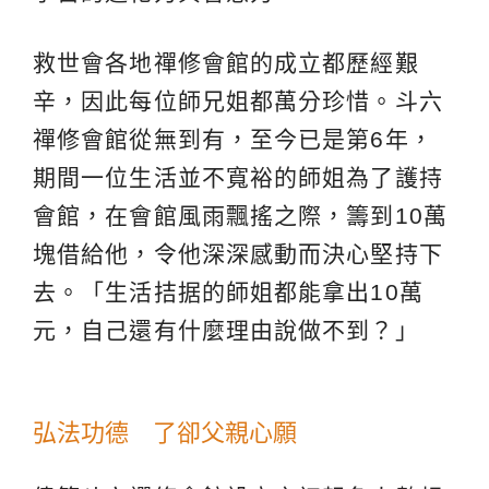
救世會各地禪修會館的成立都歷經艱
辛，因此每位師兄姐都萬分珍惜。斗六
禪修會館從無到有，至今已是第6年，
期間一位生活並不寬裕的師姐為了護持
會館，在會館風雨飄搖之際，籌到10萬
塊借給他，令他深深感動而決心堅持下
去。「生活拮据的師姐都能拿出10萬
元，自己還有什麼理由說做不到？」
弘法功德 了卻父親心願