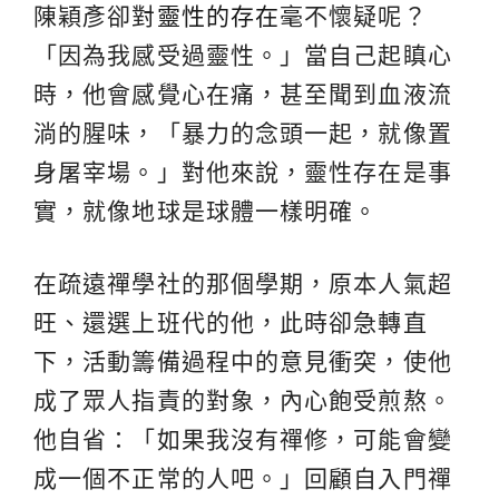
陳穎彥卻對
靈性的存在
毫不懷疑呢？
「因為我感受過靈性。」當自己起瞋心
時，他會感覺心在痛，甚至聞到血液流
淌的腥味，「暴力的念頭一起，就像置
身屠宰場。」對他來說，靈性存在是事
實，就像地球是球體一樣明確。
在疏遠禪學社的那個學期，原本人氣超
旺、還選上班代的他，此時卻急轉直
下，活動籌備過程中的意見衝突，使他
成了眾人指責的對象，內心飽受煎熬。
他自省：「如果我沒有禪修，可能會變
成一個不正常的人吧。」回顧自入門禪