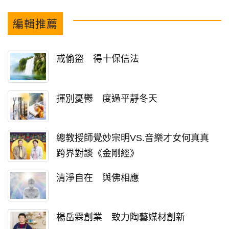
編輯推薦
戒偷盜 得十保信法
揮別憂鬱 度過平靜冬天
總教授師覺妙宗明VS.音樂才女何真真
跨界對談《金剛經》
清淨自在 與佛相應
楊岳霖創業 致力陶藝媒材創新