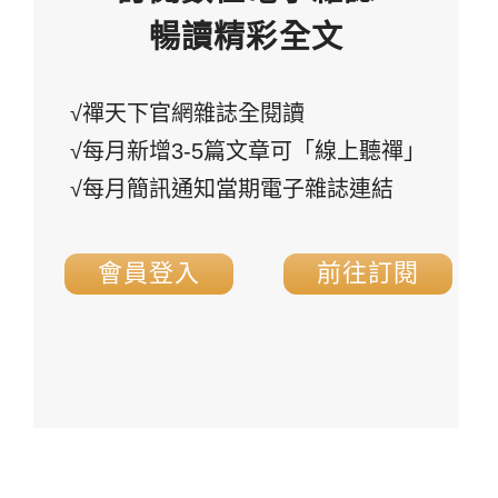
暢讀精彩全文
√禪天下官網雜誌全閱讀
√每月新增3-5篇文章可「線上聽禪」
√每月簡訊通知當期電子雜誌連結
會員登入
前往訂閱