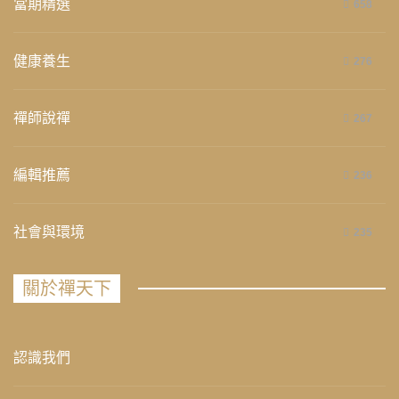
當期精選
658
健康養生
276
禪師說禪
267
編輯推薦
236
社會與環境
235
關於禪天下
認識我們