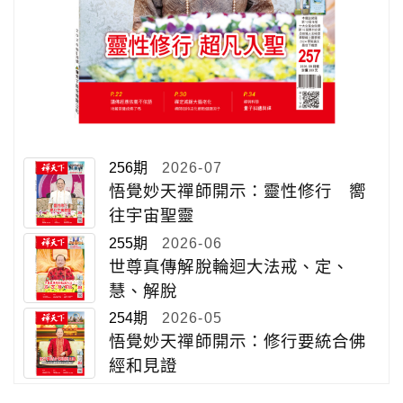
256期
2026-07
悟覺妙天禪師開示：靈性修行 嚮
往宇宙聖靈
255期
2026-06
世尊真傳解脫輪迴大法戒、定、
慧、解脫
254期
2026-05
悟覺妙天禪師開示：修行要統合佛
經和見證