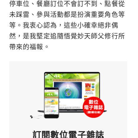
停車位、餐廳訂位不會訂不到、點餐從
未踩雷、參與活動都是扮演重要角色等
等。我衷心認為，這些小確幸絕非偶
然，是我堅定追隨悟覺妙天師父修行所
帶來的福報。
訂閱數位電子雜誌