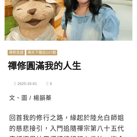
禪修見證
禪天下雜誌247期
禪修圓滿我的人生
2025-10-01
0
文、圖 / 楊韻蓁
回首我的修行之路，緣起於陸允白師姐
的慈悲接引，入門追隨禪宗第八十五代