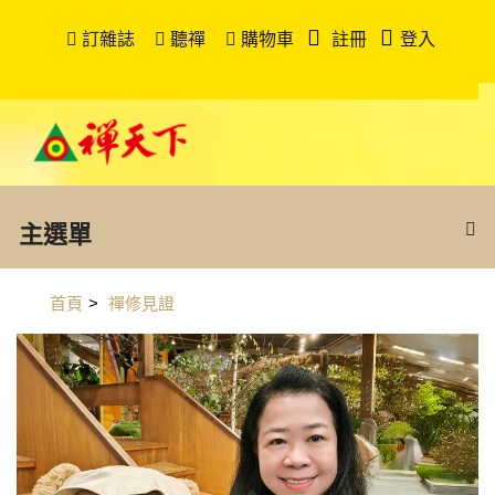
訂雜誌
聽禪
購物車
註冊
登入
主選單
首頁
>
禪修見證