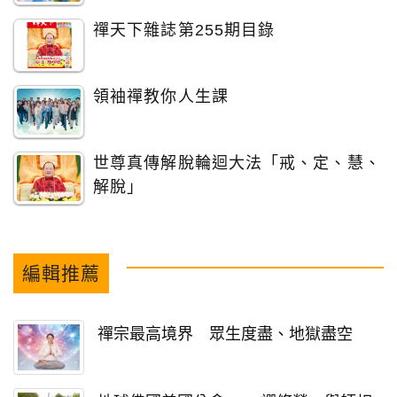
禪天下雜誌第255期目錄
領袖禪教你人生課
世尊真傳解脫輪迴大法「戒、定、慧、
解脫」
編輯推薦
禪宗最高境界 眾生度盡、地獄盡空