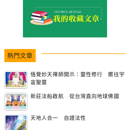
熱門文章
悟覺妙天禪師開示：靈性修行 嚮往宇
宙聖靈
新莊法船啟航 從台灣直向地球佛國
天地人合一 自證法性