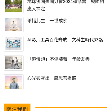
地球佛國美國分會2024禪修營 與師相
應入禪定
珍惜此生 一世成佛
AI影片工具百花齊放 文科生時代來臨
「超慢跑」不傷膝蓋 年齡友善
心光破雲出 感恩菩提路
關注我們