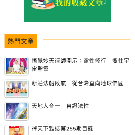
熱門文章
悟覺妙天禪師開示：靈性修行 嚮往宇
宙聖靈
新莊法船啟航 從台灣直向地球佛國
天地人合一 自證法性
禪天下雜誌第255期目錄