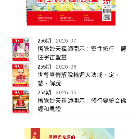
256期
2026-07
悟覺妙天禪師開示：靈性修行 嚮
往宇宙聖靈
255期
2026-06
世尊真傳解脫輪迴大法戒、定、
慧、解脫
254期
2026-05
悟覺妙天禪師開示：修行要統合佛
經和見證