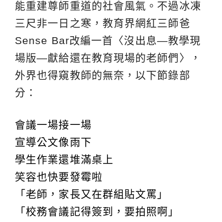
能重建尊師重道的社會風氣。不過冰凍
三尺非一日之寒，教育界網紅三師爸
Sense Bar改編一首〈沒出息—教學現
場版—獻給還在教育現場的老師們〉，
外界也得窺教師的無奈，以下節錄部
分：
會議一場接一場
宣導公文像雨下
學生作業還堆滿桌上
笑容也快要發霉啦
「老師，家長又在群組貼文罵」
「校務會議記得簽到，要拍照啊」