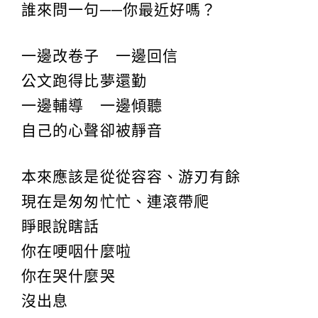
誰來問一句──你最近好嗎？
一邊改卷子 一邊回信
公文跑得比夢還勤
一邊輔導 一邊傾聽
自己的心聲卻被靜音
本來應該是從從容容、游刃有餘
現在是匆匆忙忙、連滾帶爬
睜眼說瞎話
你在哽咽什麼啦
你在哭什麼哭
沒出息