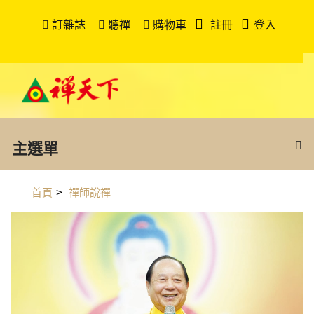
訂雜誌
聽禪
購物車
註冊
登入
主選單
首頁
>
禪師說禪