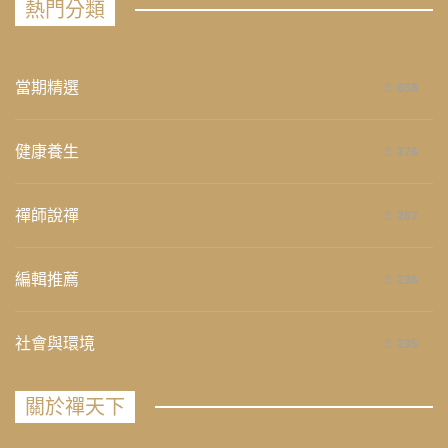
熱門分類
當期精選
658
健康養生
276
禪師說禪
267
編輯推薦
236
社會與環境
235
關於禪天下