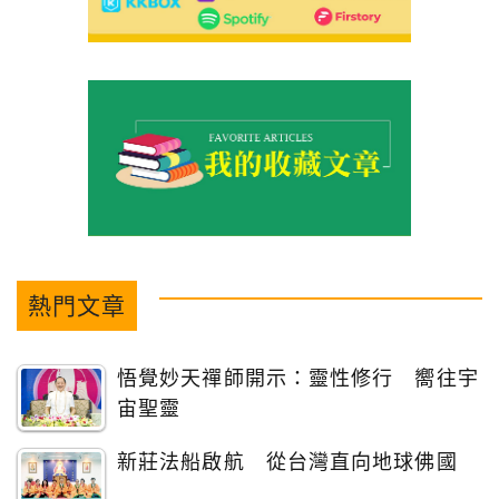
熱門文章
悟覺妙天禪師開示：靈性修行 嚮往宇
宙聖靈
新莊法船啟航 從台灣直向地球佛國