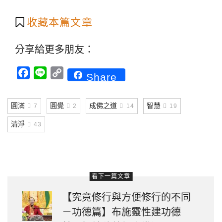
收藏本篇文章
分享給更多朋友：
Facebook
Line
Copy
Share
Link
圓滿
圓覺
成佛之道
智慧
7
2
14
19
清淨
43
看下一篇文章
【究竟修行與方便修行的不同
－功德篇】布施靈性建功德