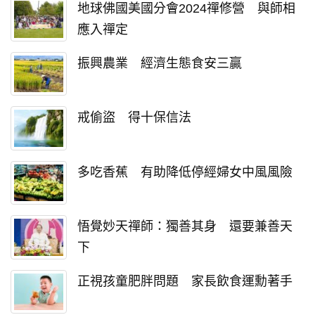
地球佛國美國分會2024禪修營 與師相
應入禪定
振興農業 經濟生態食安三贏
戒偷盜 得十保信法
多吃香蕉 有助降低停經婦女中風風險
悟覺妙天禪師：獨善其身 還要兼善天
下
正視孩童肥胖問題 家長飲食運勳著手