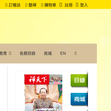
訂雜誌
聽禪
購物車
註冊
登入
教育
各期目錄
商城
EN