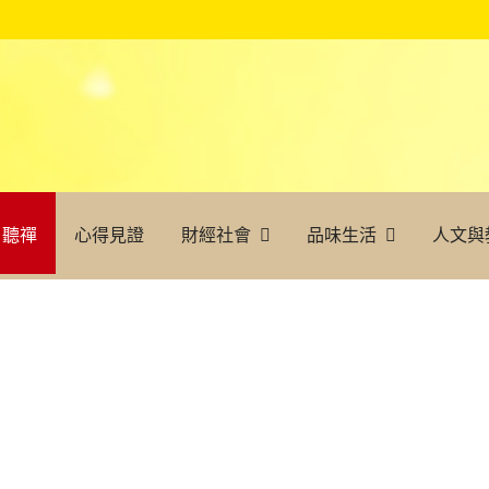
聽禪
心得見證
財經社會
品味生活
人文與