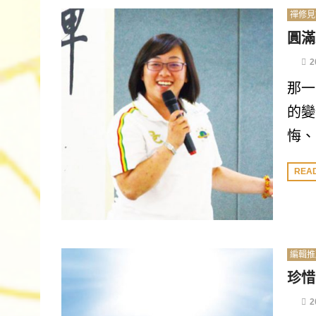
禪修見
圓滿
2
那一
的變
悔、.
REA
編輯推
珍惜
2