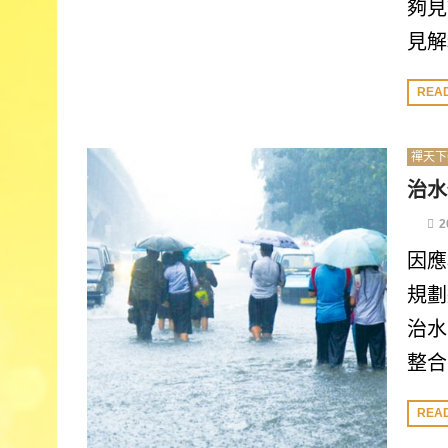
夠見
見解
REA
禪天下
治水
2
因應
規劃
治水
整合
REA