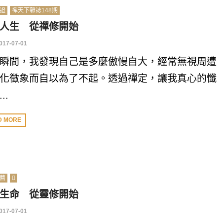
證
禪天下雜誌148期
人生 從禪修開始
017-07-01
瞬間，我發現自己是多麼傲慢自大，經常無視周遭
化徵象而自以為了不起。透過禪定，讓我真心的懺
..
D MORE
薦
生命 從靈修開始
017-07-01