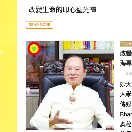
改變生命的印心聖光禪
READ MORE
特別報
改變
海專
2
妙天
大學
傳媒T
Bh
奧秘