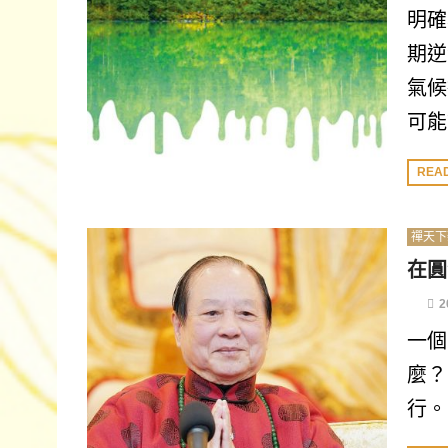
明確
期逆
氣候
可能
REA
禪天下
在圓
2
一個
麼？
行。