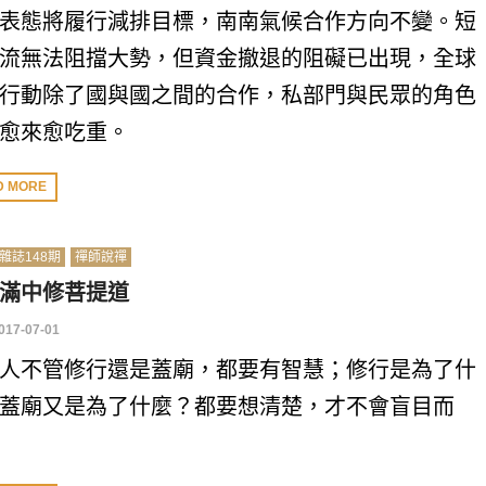
表態將履行減排目標，南南氣候合作方向不變。短
流無法阻擋大勢，但資金撤退的阻礙已出現，全球
行動除了國與國之間的合作，私部門與民眾的角色
愈來愈吃重。
D MORE
雜誌148期
禪師說禪
滿中修菩提道
017-07-01
人不管修行還是蓋廟，都要有智慧；修行是為了什
蓋廟又是為了什麼？都要想清楚，才不會盲目而