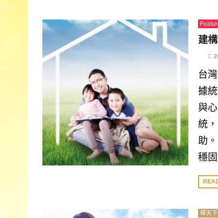
Featur
建構
2
台灣
據統
與心
統，
助。
穩固
REA
禪天下