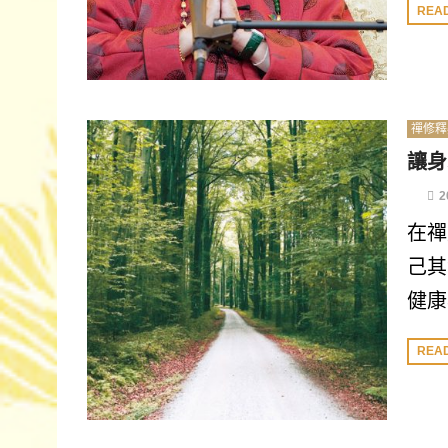
REA
禪修釋
讓身
2
在禪
己其
健康
REA