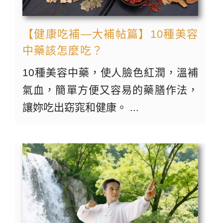
【健康吃補—大補帖篇】10種美容
中藥該怎麼吃？
10種美容中藥，使人臉色紅潤，溫補
氣血，簡單方便又容易的藥膳作法，
讓妳吃出窈窕和健康。 ...