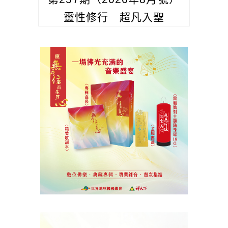
靈性修行 超凡入聖