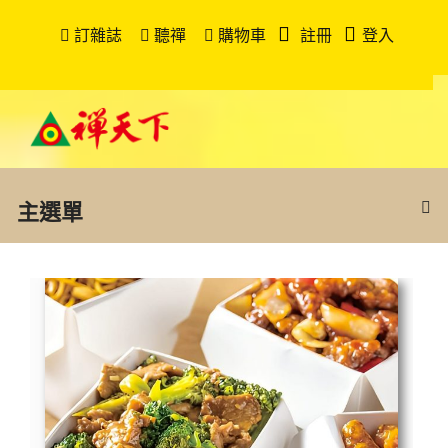
訂雜誌
聽禪
購物車
註冊
登入
主選單